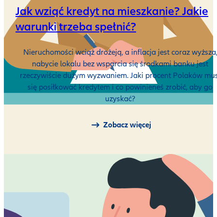
Jak wziąć kredyt na mieszkanie? Jakie
warunki trzeba spełnić?
Nieruchomości wciąż drożeją, a inflacja jest coraz wyższa
nabycie lokalu bez wsparcia się środkami banku jest
rzeczywiście dużym wyzwaniem. Jaki procent Polaków mus
się posiłkować kredytem i co powinieneś zrobić, aby go
uzyskać?
Zobacz więcej