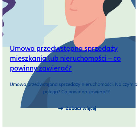
Umowa przedwstępna sprzedaży
mieszkania lub nieruchomości – co
powinny zawierać?
Umowa przedwstępna sprzedaży nieruchomości. Na czym 
polega? Co powinna zawierać?
Zobacz więcej