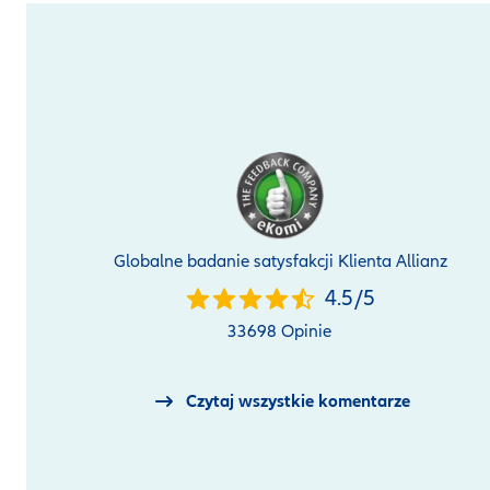
Globalne badanie satysfakcji Klienta Allianz
4.5
4.5
/
5
star
33698 Opinie
rating
out
Czytaj wszystkie komentarze
of
5