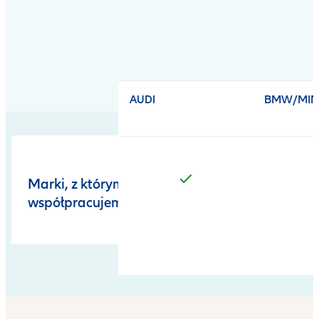
Open
product
comparison
table
AUDI
BMW/MIN
Marki, z którymi
współpracujemy