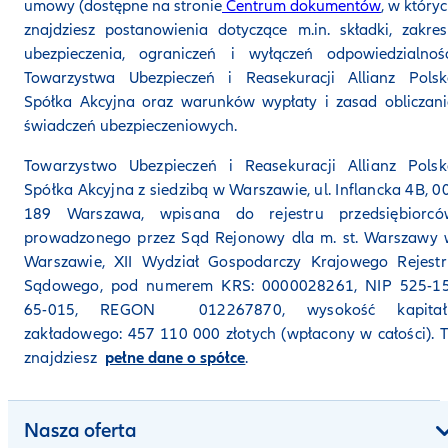
umowy (dostępne na stronie
Centrum dokumentów
, w który
znajdziesz postanowienia dotyczące m.in. składki, zakre
ubezpieczenia, ograniczeń i wyłączeń odpowiedzialnośc
Towarzystwa Ubezpieczeń i Reasekuracji Allianz Polsk
Spółka Akcyjna oraz warunków wypłaty i zasad obliczan
świadczeń ubezpieczeniowych.
Towarzystwo Ubezpieczeń i Reasekuracji Allianz Polsk
Spółka Akcyjna z siedzibą w Warszawie, ul. Inflancka 4B, 0
189 Warszawa, wpisana do rejestru przedsiębiorcó
prowadzonego przez Sąd Rejonowy dla m. st. Warszawy 
Warszawie, XII Wydział Gospodarczy Krajowego Rejestr
Sądowego, pod numerem KRS: 0000028261, NIP 525-15
65-015, REGON 012267870, wysokość kapitał
zakładowego: 457 110 000 złotych (wpłacony w całości). 
znajdziesz
pełne dane o spółce
.
Nasza oferta