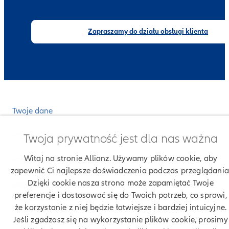
Zapraszamy do działu obsługi klienta
Twoje dane
Polityka prywatności
Twoja prywatność jest dla nas ważna
Witaj na stronie Allianz. Używamy plików cookie, aby
Polityka cookies
zapewnić Ci najlepsze doświadczenia podczas przeglądania
Dzięki cookie nasza strona może zapamiętać Twoje
Bezpieczeństwo
preferencje i dostosować się do Twoich potrzeb, co sprawi,
że korzystanie z niej będzie łatwiejsze i bardziej intuicyjne.
Zastrzeżenia prawne
Jeśli zgadzasz się na wykorzystanie plików cookie, prosimy