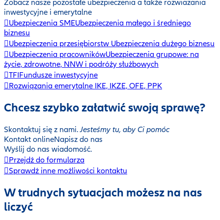
Zobacz nasze pozostałe ubezpieczenia a także rozwiazania
inwestycyjne i emerytalne
Ubezpieczenia SME
Ubezpieczenia małego i średniego
biznesu
Ubezpieczenia przesiębiorstw
Ubezpieczenia dużego biznesu
Ubezpieczenia pracowników
Ubezpieczenia grupowe: na
życie, zdrowotne, NNW i podróży służbowych
TFI
Fundusze inwestycyjne
Rozwiązania emerytalne
IKE, IKZE, OFE, PPK
Chcesz szybko załatwić swoją sprawę?
Skontaktuj się z nami.
Jesteśmy tu, aby Ci pomóc
Kontakt online
Napisz do nas
Wyślij do nas wiadomość.
Przejdź do formularza
Sprawdź inne możliwości kontaktu
W trudnych sytuacjach możesz na nas
liczyć