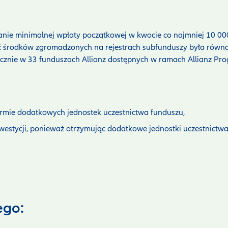
ie minimalnej wpłaty początkowej w kwocie co najmniej 10 000
ć środków zgromadzonych na rejestrach subfunduszy była równa
cznie w 33 funduszach Allianz dostępnych w ramach Allianz Pro
ormie dodatkowych jednostek uczestnictwa funduszu,
estycji, ponieważ otrzymując dodatkowe jednostki uczestnictwa p
ego: