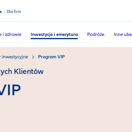
e
Dla firm
e i zdrowie
Inwestycje i emerytura
Podróże
Inne ube
 inwestycyjne
Program VIP
ych Klientów
VIP