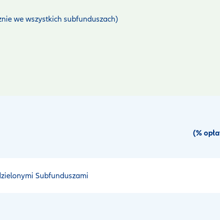
cznie we wszystkich subfunduszach)
(% opła
ydzielonymi Subfunduszami