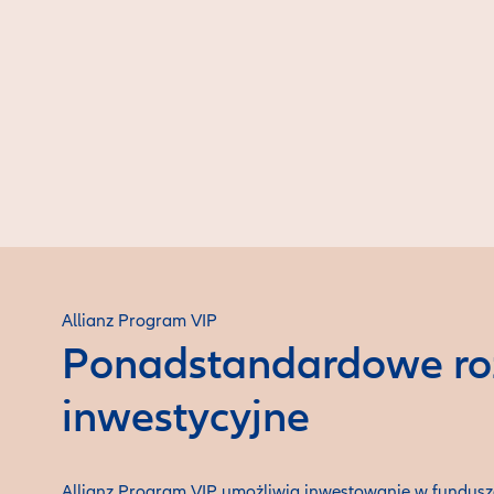
Allianz Program VIP
Ponadstandardowe ro
inwestycyjne
Allianz Program VIP umożliwia inwestowanie w fundusze