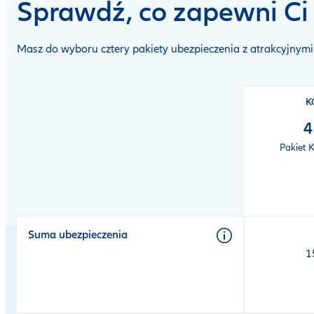
Sprawdź, co zapewni C
Masz do wyboru cztery pakiety ubezpieczenia z atrakcyjnym
Open
product
K
comparison
table
4
Pakiet 
Suma ubezpieczenia
1