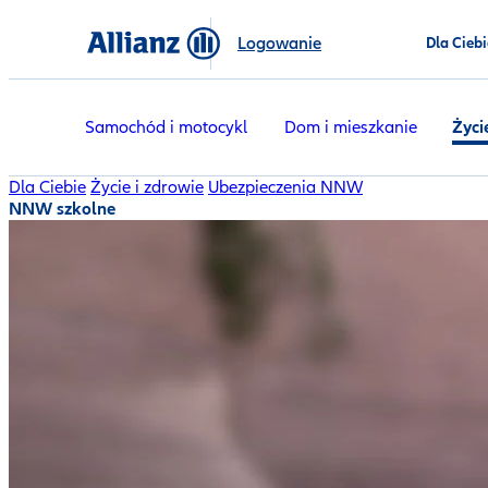
Logowanie
Dla Ciebi
Samochód i motocykl
Dom i mieszkanie
Życi
Dla Ciebie
Życie i zdrowie
Ubezpieczenia NNW
NNW szkolne