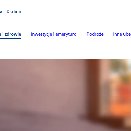
e
Dla firm
e i zdrowie
Inwestycje i emerytura
Podróże
Inne ube