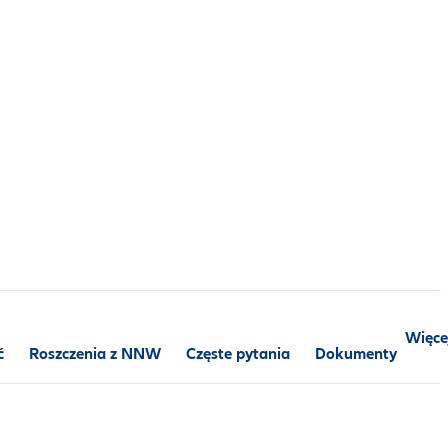
Więce
ć
Roszczenia z NNW
Częste pytania
Dokumenty