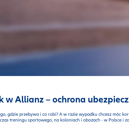
ok w Allianz – ochrona ubezpie
tego, gdzie przebywa i co robi? A w razie wypadku chcesz móc k
czas treningu sportowego, na koloniach i obozach - w Polsce i z