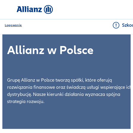
Szkod
Logowanie
Allianz w Polsce
Nasze spółki
Strategia
Grupę Allianz w Polsce tworzą spółki, które oferują
Zrównoważony rozwój
rozwiązania finansowe oraz świadczą usługi wspierające ich
dystrybucję. Nasze kierunki działania wyznacza spójna
CSR
strategia rozwoju.
Kultura i wartosci
Zgłaszanie nieprawidłowości