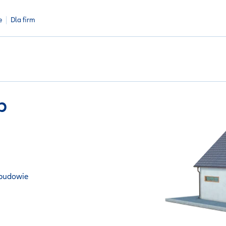
e
Dla firm
b
 budowie