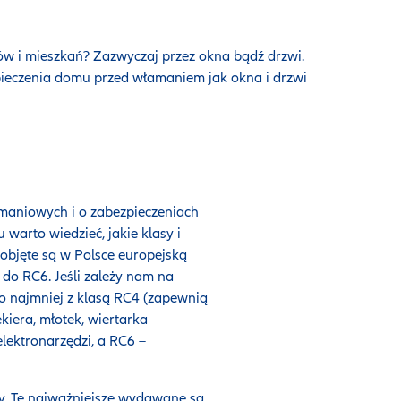
w i mieszkań? Zazwyczaj przez okna bądź drzwi.
ieczenia domu przed włamaniem jak okna i drzwi
aniowych i o zabezpieczeniach
warto wiedzieć, jakie klasy i
objęte są w Polsce europejską
do RC6. Jeśli zależy nam na
o najmniej z klasą RC4 (zapewnią
kiera, młotek, wiertarka
ektronarzędzi, a RC6 –
y. Te najważniejsze wydawane są