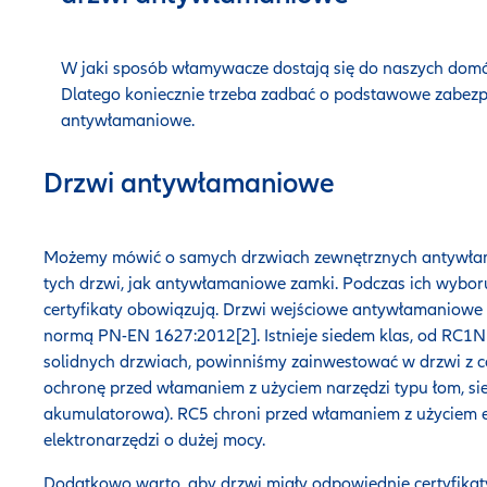
W jaki sposób włamywacze dostają się do naszych domó
Dlatego koniecznie trzeba zadbać o podstawowe zabezp
antywłamaniowe.
Drzwi antywłamaniowe
Możemy mówić o samych drzwiach zewnętrznych antywłam
tych drzwi, jak antywłamaniowe zamki. Podczas ich wyboru 
certyfikaty obowiązują. Drzwi wejściowe antywłamaniowe 
normą PN-EN 1627:2012[2]. Istnieje siedem klas, od RC1N 
solidnych drzwiach, powinniśmy zainwestować w drzwi z c
ochronę przed włamaniem z użyciem narzędzi typu łom, sie
akumulatorowa). RC5 chroni przed włamaniem z użyciem el
elektronarzędzi o dużej mocy.
Dodatkowo warto, aby drzwi miały odpowiednie certyfikat