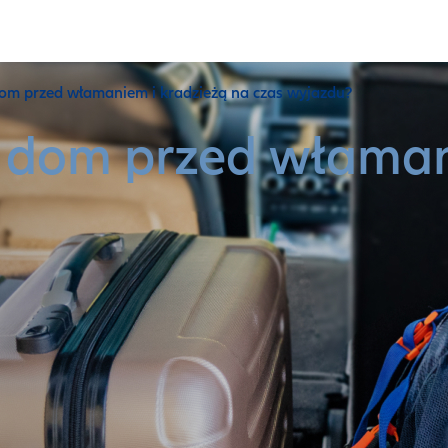
dom przed włamaniem i kradzieżą na czas wyjazdu?
 dom przed właman