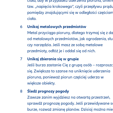
ciała, aby w przypadku uderzenia pioruna, unikn
tzw. „napięcia krokowego”, czyli przepływu prąd
pomiędzy znajdującymi się w odległości częściam
ciała.
Unikaj metalowych przedmiotów
Metal przyciąga pioruny, dlatego trzymaj się z d
od metalowych przedmiotów, jak ogrodzenia, sł
czy narzędzia. Jeśli masz ze sobą metalowe
przedmioty, odłóż je i oddal się od nich.
Unikaj zbierania się w grupie
Jeśli burza zastanie Cię z grupą osób – rozproszc
się. Zwiększa to szanse na uniknięcie uderzenia
pioruna, ponieważ piorun częściej uderza w
większe obiekty.
Śledź prognozy pogody
Zawsze zanim wyjdziesz na otwartą przestrzeń,
sprawdź prognozę pogody. Jeśli przewidywane s
burze, rozważ zmianę planów. Dzisiaj można mie