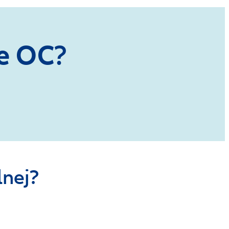
e OC
?
lnej?