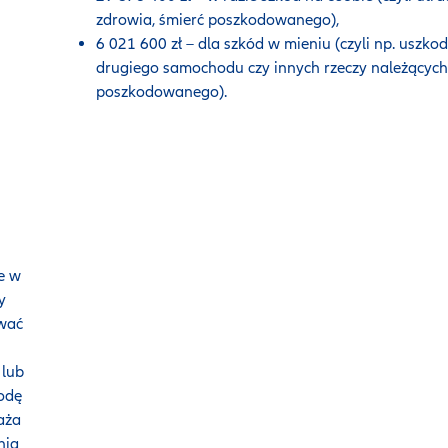
zdrowia, śmierć poszkodowanego),
6 021 600 zł – dla szkód w mieniu (czyli np. uszko
drugiego samochodu czy innych rzeczy należących
poszkodowanego).
e w
y
wać
 lub
kodę
aża
nia