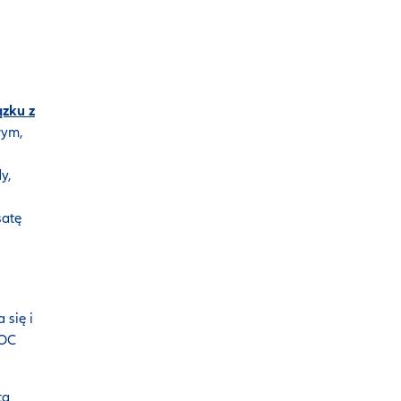
zku z
wym,
y,
atę
 się i
 OC
ta