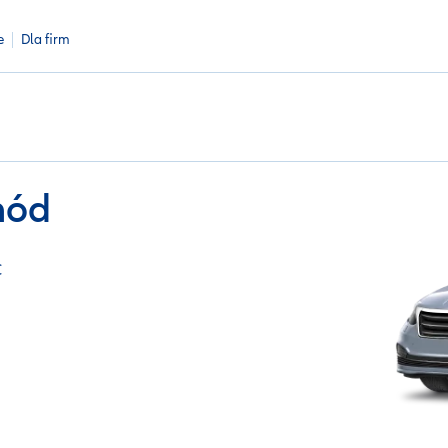
e
Dla firm
hód
C