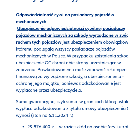
Odpowiedzialność cywilna posiadaczy pojazdów
mechanicznych
Ubezpieczenie odpowiedzialności cywilnej posiadaczy
pojazdów mechanicznych za szkody wyrządzone w zwią
ruchem tych pojazdów
jest ubezpieczeniem obowiązko
któremu podlegają wszyscy posiadacze pojazdów
mechanicznych w Polsce. W przypadku zaistnienia szkod
ubezpieczenie OC chroni obie strony uczestniczące w
zdarzeniu. Poszkodowanemu może zapewnić rekompens
finansową za wyrządzone szkody, a ubezpieczonemu -
ochronę jego majątku, ponieważ odszkodowanie jest
wypłacane przez ubezpieczyciela.
Suma gwarancyjna, czyli suma w granicach której ustala
wypłaca odszkodowania z tytułu umowy ubezpieczenia
wynosi (stan na 6.11.2024 r.)
29 876 400 zł – w razie szkód na osobie (czyli utra