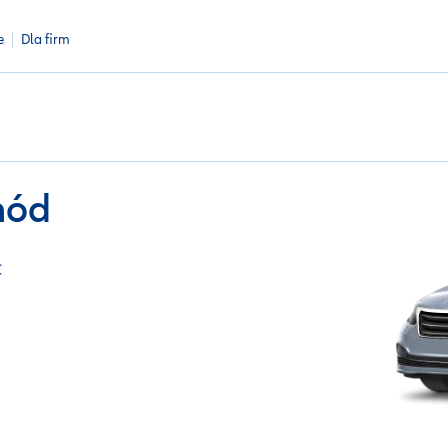
e
Dla firm
hód
C