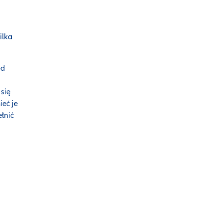
ilka
ód
się
ieć je
łnić