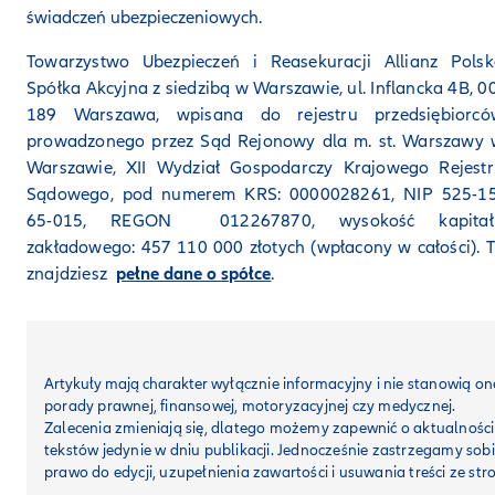
świadczeń ubezpieczeniowych.
Towarzystwo Ubezpieczeń i Reasekuracji Allianz Polsk
Spółka Akcyjna z siedzibą w Warszawie, ul. Inflancka 4B, 0
189 Warszawa, wpisana do rejestru przedsiębiorcó
prowadzonego przez Sąd Rejonowy dla m. st. Warszawy 
Warszawie, XII Wydział Gospodarczy Krajowego Rejestr
Sądowego, pod numerem KRS: 0000028261, NIP 525-15
65-015, REGON 012267870, wysokość kapitał
zakładowego: 457 110 000 złotych (wpłacony w całości). 
znajdziesz
pełne dane o spółce
.
Artykuły mają charakter
wyłącznie informacyjny i nie stanowią on
porady prawnej, finansowej, motoryzacyjnej czy medycznej.
Zalecenia zmieniają się, dlatego możemy zapewnić o aktualności
tekstów jedynie w dniu publikacji. Jednocześnie zastrzegamy sob
prawo do edycji, uzupełnienia zawartości i usuwania treści ze str