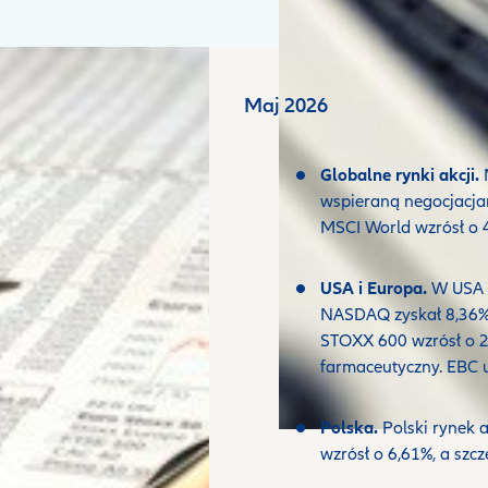
Maj 2026
Globalne rynki akcji.
M
wspieraną negocjacja
MSCI World wzrósł o 
USA i Europa.
W USA i
NASDAQ zyskał 8,36%, 
STOXX 600 wzrósł o 2,
farmaceutyczny. EBC 
Polska.
Polski rynek a
wzrósł o 6,61%, a szcz