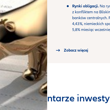
Rynki obligacji.
Na ry
z konfliktem na Blisk
banków centralnych. R
4,43%, niemieckich spa
5,8% miesiąc wcześniej
Zobacz więcej
stkie komentarze inwesty