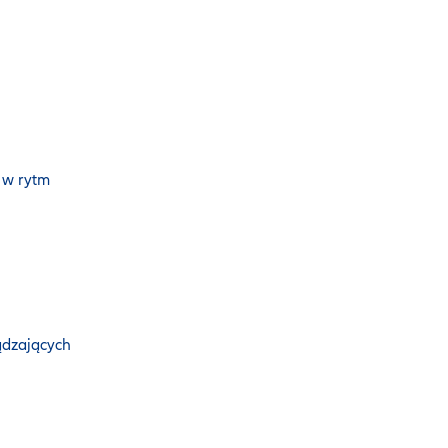
 w rytm
ądzających