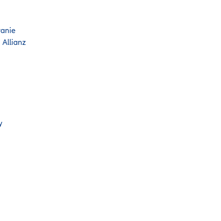
anie
 Allianz
y