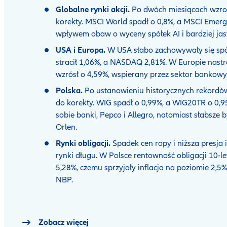
Globalne rynki akcji.
Po dwóch miesiącach wzros
korekty. MSCI World spadł o 0,8%, a MSCI Emerg
wpływem obaw o wyceny spółek AI i bardziej jas
USA i Europa.
W USA słabo zachowywały się spó
stracił 1,06%, a NASDAQ 2,81%. W Europie nast
wzrósł o 4,59%, wspierany przez sektor bankowy
Polska.
Po ustanowieniu historycznych rekordó
do korekty. WIG spadł o 0,99%, a WIG20TR o 0,9
sobie banki, Pepco i Allegro, natomiast słabsze b
Orlen.
Rynki obligacji.
Spadek cen ropy i niższa presja 
rynki długu. W Polsce rentowność obligacji 10-le
5,28%, czemu sprzyjały inflacja na poziomie 2,5
NBP.
Zobacz więcej