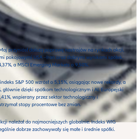
aj przyniósł dalszą poprawę nastrojów na rynkach akcji,
mi pokojowymi USA –Iran oraz dobrymi wynikami spółek.
4,37%, a MSCI Emerging Markets o 9,50%.
ndeks S&P 500 wzrósł o 5,15%, osiągając nowe rekordy, a
głównie dzięki spółkom technologicznym i AI. Europejski
41%, wspierany przez sektor technologiczny i
utrzymał stopy procentowe bez zmian.
kcji należał do najmocniejszych globalnie. Indeks WIG
ególnie dobrze zachowywały się małe i średnie spółki.