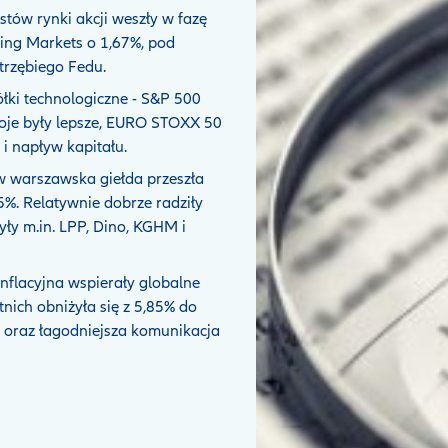
tów rynki akcji weszły w fazę
ing Markets o 1,67%, pod
trzębiego Fedu.
łki technologiczne - S&P 500
roje były lepsze, EURO STOXX 50
 i napływ kapitału.
w warszawska giełda przeszła
5%. Relatywnie dobrze radziły
yły m.in. LPP, Dino, KGHM i
inflacyjna wspierały globalne
tnich obniżyła się z 5,85% do
% oraz łagodniejsza komunikacja