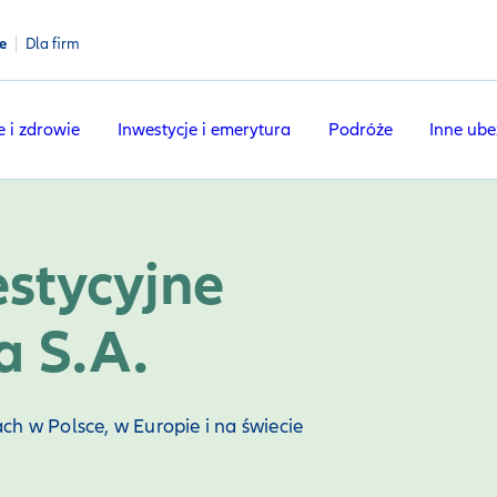
e
Dla firm
e i zdrowie
Inwestycje i emerytura
Podróże
Inne ube
stycyjne
a S.A.
ch w Polsce, w Europie i na świecie