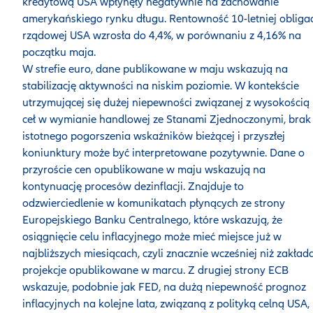
kredytową USA wpłynęły negatywnie na zachowanie
amerykańskiego rynku długu. Rentowność 10-letniej obligac
rządowej USA wzrosła do 4,4%, w porównaniu z 4,16% na
początku maja.
W strefie euro, dane publikowane w maju wskazują na
stabilizację aktywności na niskim poziomie. W kontekście
utrzymującej się dużej niepewności związanej z wysokością
ceł w wymianie handlowej ze Stanami Zjednoczonymi, brak
istotnego pogorszenia wskaźników bieżącej i przyszłej
koniunktury może być interpretowane pozytywnie. Dane o
przyroście cen opublikowane w maju wskazują na
kontynuację procesów dezinflacji. Znajduje to
odzwierciedlenie w komunikatach płynących ze strony
Europejskiego Banku Centralnego, które wskazują, że
osiągnięcie celu inflacyjnego może mieć miejsce już w
najbliższych miesiącach, czyli znacznie wcześniej niż zakład
projekcje opublikowane w marcu. Z drugiej strony ECB
wskazuje, podobnie jak FED, na dużą niepewność prognoz
inflacyjnych na kolejne lata, związaną z polityką celną USA,