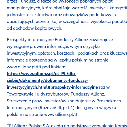
przez Fundusz, a także od wysokości pobranych opłat
manipulacyjnych, które obniżają wartość inwestycji, kategori
jednostek uczestnictwa oraz obowiązków podatkowych
obciążających uczestnika, w szczególności wysokości podatk
od dochodów kapitałowych.
Prospekty informacyjne Funduszy Allianz zawierające
wymagane prawem informacje, w tym o ryzyku
inwestycyjnym, opłatach, kosztach i podatkach oraz kluczow
informacje dostępne są w języku polskim na stronie
www.allianz.pl/tfi pod linkiem
https://www.allianz.pl/pl_PL/dla-
ciebie/dokumenty/dokumenty-funduszy-
inwestycyjnych.html#prospekty-informacyjne
raz w
Towarzystwie i u dystrybutorów Funduszy Allianz.
Streszczenie praw inwestorów znajduje się w Prospektach
Informacyjnych (Rozdział III, pkt 4) dostępnych w języku
polskim na stronie www.allianz.pl/tfi.
TFI Allianz Polska S.A. działa na podstawie zezwolenia Komis