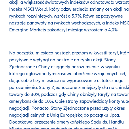
akcji, a większość światowych indeksów odnotowała wzrost
Indeks MSCI World, który odzwierciedla zmiany cen akcji na
rynkach rozwiniętych, wzrósł o 5,7%. Również pozytywne
nastroje panowały na rynkach wschodzących, a indeks MSC
Emerging Markets zakończył miesiąc wzrostem o 4,0%.
Na początku miesiąca nastąpił przełom w kwestii taryf, któr
pozytywnie wpłynął na nastroje na rynku akcji. Stany
Zjednoczone i Chiny osiągnęły porozumienie, w wyniku
którego ogłoszono tymczasowe obniżenie wzajemnych ceł,
dając sobie trzy miesiące na wypracowanie ostatecznego
porozumienia. Stany Zjednoczone zmniejszyły cła na chińsk
towary do 30%, podczas gdy Chiny obniżyły taryfy na towa
amerykańskie do 10%. Obie strony zapowiedziały kontynua
negocjacji. Ponadto, Stany Zjednoczone przedłużyły okres
negocjacji celnych z Unią Europejską do początku lipca.
Dodatkowo, orzeczenie amerykańskiego Sądu ds. Handlu