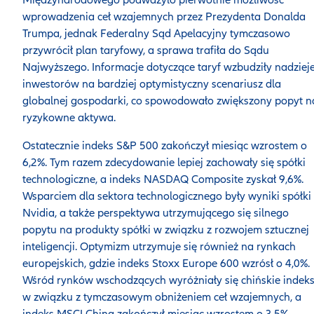
Międzynarodowego podważyło pierwotnie możliwość
wprowadzenia ceł wzajemnych przez Prezydenta Donalda
Trumpa, jednak Federalny Sąd Apelacyjny tymczasowo
przywrócił plan taryfowy, a sprawa trafiła do Sądu
Najwyższego. Informacje dotyczące taryf wzbudziły nadziej
inwestorów na bardziej optymistyczny scenariusz dla
globalnej gospodarki, co spowodowało zwiększony popyt n
ryzykowne aktywa.
Ostatecznie indeks S&P 500 zakończył miesiąc wzrostem o
6,2%. Tym razem zdecydowanie lepiej zachowały się spółki
technologiczne, a indeks NASDAQ Composite zyskał 9,6%.
Wsparciem dla sektora technologicznego były wyniki spółki
Nvidia, a także perspektywa utrzymującego się silnego
popytu na produkty spółki w związku z rozwojem sztucznej
inteligencji. Optymizm utrzymuje się również na rynkach
europejskich, gdzie indeks Stoxx Europe 600 wzrósł o 4,0%.
Wśród rynków wschodzących wyróżniały się chińskie indek
w związku z tymczasowym obniżeniem ceł wzajemnych, a