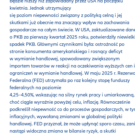
będzie niższy niż zapowiadany przez USA na początku
kwietnia. Jednak utrzymujący
się poziom niepewności związany z polityką celną i jej
skutkami już obecnie ma znaczący wpływ na zachowania
gospodarcze na całym świecie. W USA, zaktualizowane dan
o PKB za pierwszy kwartał 2025 roku, potwierdziły niewielk
spadek PKB. Głównymi czynnikami była: ostrożność po
stronie konsumenta amerykańskiego i rosnący deficyt
w wymianie handlowej, spowodowany zwiększonym
importem towarów w reakcji na oczekiwania wyższych cen i
ograniczeń w wymianie handlowej. W maju 2025 r. Rezerw
Federalna (FED) utrzymała po raz kolejny stopę funduszy
federalnych na poziomie
4,25–4,50%, wskazując na silny rynek pracy i umiarkowaną,
choć ciągle wyraźnie powyżej celu, inflację. Równocześnie
podkreślił niepewność co do procesów gospodarczych, w t
inflacyjnych, wywołaną zmianami w globalnej polityki
handlowej. FED przyznał, że może upłynąć sporo czasu, zan
nastąpi widoczna zmiana w bilansie ryzyk, a skutki