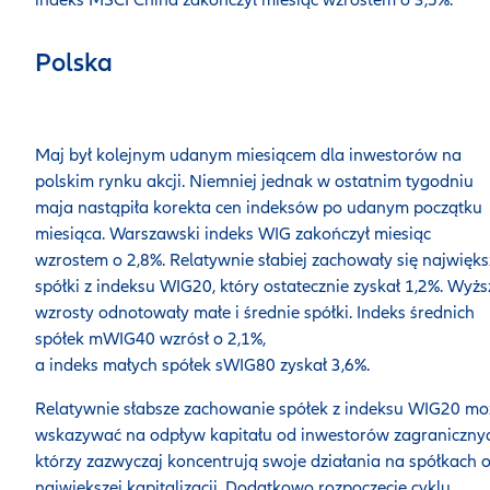
indeks MSCI China zakończył miesiąc wzrostem o 3,5%.
Polska
Maj był kolejnym udanym miesiącem dla inwestorów na
polskim rynku akcji. Niemniej jednak w ostatnim tygodniu
maja nastąpiła korekta cen indeksów po udanym początku
miesiąca. Warszawski indeks WIG zakończył miesiąc
wzrostem o 2,8%. Relatywnie słabiej zachowały się najwięks
spółki z indeksu WIG20, który ostatecznie zyskał 1,2%. Wyżs
wzrosty odnotowały małe i średnie spółki. Indeks średnich
spółek mWIG40 wzrósł o 2,1%,
a indeks małych spółek sWIG80 zyskał 3,6%.
Relatywnie słabsze zachowanie spółek z indeksu WIG20 mo
wskazywać na odpływ kapitału od inwestorów zagranicznyc
którzy zazwyczaj koncentrują swoje działania na spółkach 
największej kapitalizacji. Dodatkowo rozpoczęcie cyklu