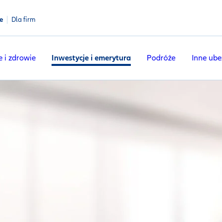
e
Dla firm
e i zdrowie
Inwestycje i emerytura
Podróże
Inne ube