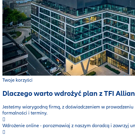
Twoje korzyści
Dlaczego warto wdrożyć plan z TFI Allian
Jesteśmy wiarygodną firmą, z doświadczeniem w prowadzeniu 
formalności i terminy.
Wdrożenie online - porozmawiaj z naszym doradcą i zawrzyj u