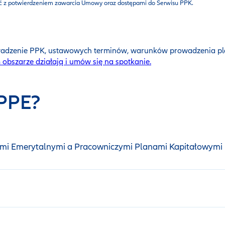
ść z potwierdzeniem zawarcia Umowy oraz dostępami do Serwisu PPK.
wadzenie PPK, ustawowych terminów, warunków prowadzenia pla
obszarze działają i umów się na spotkanie.
 PPE?
mi Emerytalnymi a Pracowniczymi Planami Kapitałowymi