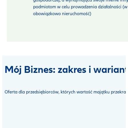
gospodarczej, a wynajmująca swoje mienie inn
podmiotom w celu prowadzenia działalności (w
obowiązkowo nieruchomość)
Mój Biznes: zakres i warian
Oferta dla przedsiębiorców, których wartość majątku przekrac
Open
product
comparison
table