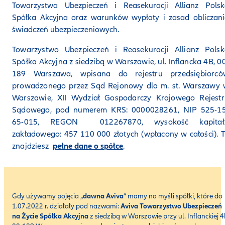
Towarzystwa Ubezpieczeń i Reasekuracji Allianz Polsk
Spółka Akcyjna oraz warunków wypłaty i zasad obliczan
świadczeń ubezpieczeniowych.
Towarzystwo Ubezpieczeń i Reasekuracji Allianz Polsk
Spółka Akcyjna z siedzibą w Warszawie, ul. Inflancka 4B, 0
189 Warszawa, wpisana do rejestru przedsiębiorcó
prowadzonego przez Sąd Rejonowy dla m. st. Warszawy 
Warszawie, XII Wydział Gospodarczy Krajowego Rejestr
Sądowego, pod numerem KRS: 0000028261, NIP 525-15
65-015, REGON 012267870, wysokość kapitał
zakładowego: 457 110 000 złotych (wpłacony w całości). 
znajdziesz
pełne dane o spółce
.
Gdy używamy pojęcia „
dawna Aviva
” mamy na myśli spółki, które do
1.07.2022 r. działały pod nazwami:
Aviva Towarzystwo Ubezpieczeń
na Życie Spółka Akcyjna
z siedzibą w Warszawie przy ul. Inflanckiej 