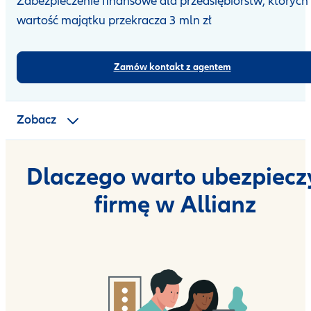
Zabezpieczenie finansowe dla przedsiębiorstw, których
wartość majątku przekracza 3 mln zł
Dla kogo ubezpieczenie
Zakres i warianty
Zamów kontakt z agentem
Klauzule
Zobacz
Częste pytania
Dlaczego warto ubezpiecz
firmę w Allianz