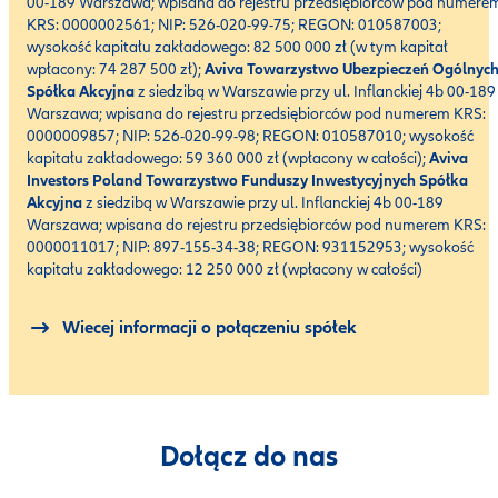
00-189 Warszawa; wpisana do rejestru przedsiębiorców pod numere
KRS: 0000002561; NIP: 526-020-99-75; REGON: 010587003;
wysokość kapitału zakładowego: 82 500 000 zł (w tym kapitał
wpłacony: 74 287 500 zł);
Aviva Towarzystwo Ubezpieczeń Ogólnyc
Spółka Akcyjna
z siedzibą w Warszawie przy ul. Inflanckiej 4b 00-189
Warszawa; wpisana do rejestru przedsiębiorców pod numerem KRS:
0000009857; NIP: 526-020-99-98; REGON: 010587010; wysokość
kapitału zakładowego: 59 360 000 zł (wpłacony w całości);
Aviva
Investors Poland Towarzystwo Funduszy Inwestycyjnych Spółka
Akcyjna
z siedzibą w Warszawie przy ul. Inflanckiej 4b 00-189
Warszawa; wpisana do rejestru przedsiębiorców pod numerem KRS:
0000011017; NIP: 897-155-34-38; REGON: 931152953; wysokość
kapitału zakładowego: 12 250 000 zł (wpłacony w całości)
Wiecej informacji o połączeniu spółek
Dołącz do nas