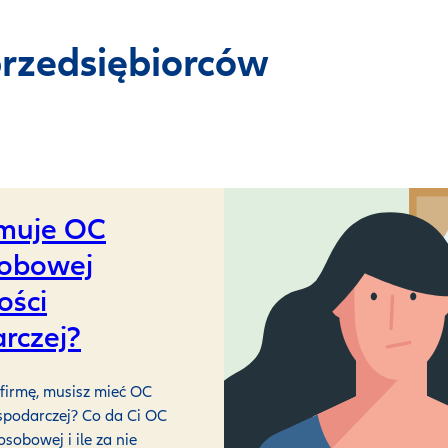
przedsiębiorców
muje OC
sobowej
ości
rczej?
 firmę, musisz mieć OC
ospodarczej? Co da Ci OC
osobowej i ile za nie