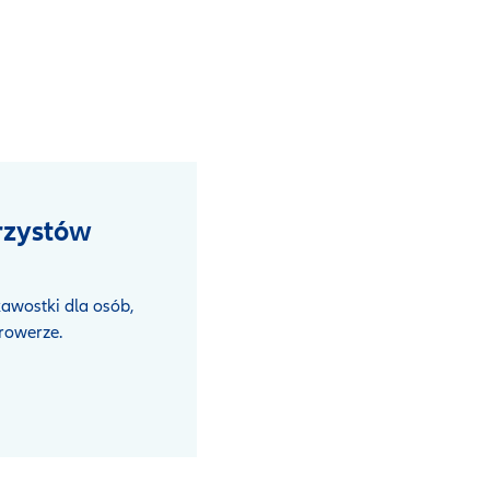
rzystów
kawostki dla osób,
 rowerze.