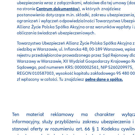
ubezpieczenia wraz z załącznikami, właściwe dla tej umowy (do
na stronie
Centrum dokumentów
), w których znajdziesz
postanowienia dotyczące m.in. składki, zakresu ubezpieczenia
ograniczeń i wyłączeń odpowiedzialności Towarzystwa Ubezpi
Allianz Życie Polska Spółka Akcyjna oraz warunków wypłaty i
obliczania świadczeń ubezpieczeniowych.
Towarzystwo Ubezpieczeń Allianz Życie Polska Spółka Akcyjna z
siedzibą w Warszawie, ul. Inflancka 4B, 00-189 Warszawa, wpis
rejestru przedsiębiorców prowadzonego przez Sąd Rejonowy dla 
Warszawy w Warszawie, XII Wydział Gospodarczy Krajowego Re
Sądowego, pod numerem KRS: 0000002561, NIP 5260209975,
REGON 010587003, wysokość kapitału zakładowego 95 480 0
zł
wpłacony w całości. Tu znajdziesz
pełne dane o spółce.
Ten materiał reklamowy ma charakter wyłącz
informacyjny, służy przybliżeniu zakresu ubezpieczenia i
stanowi oferty w rozumieniu art. 66 § 1 Kodeksu cywil