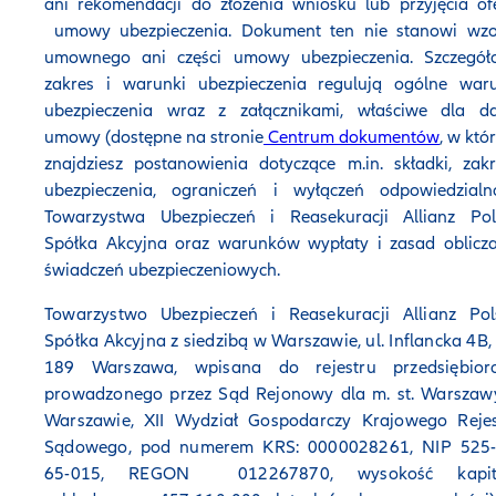
ani rekomendacji do złożenia wniosku lub przyjęcia of
umowy ubezpieczenia. Dokument ten nie stanowi wzo
umownego ani części umowy ubezpieczenia. Szczegół
zakres i warunki ubezpieczenia regulują ogólne waru
ubezpieczenia wraz z załącznikami, właściwe dla da
umowy (dostępne na stronie
Centrum dokumentów
, w któ
znajdziesz postanowienia dotyczące m.in. składki, zak
ubezpieczenia, ograniczeń i wyłączeń odpowiedzialno
Towarzystwa Ubezpieczeń i Reasekuracji Allianz Pol
Spółka Akcyjna oraz warunków wypłaty i zasad oblicz
świadczeń ubezpieczeniowych.
Towarzystwo Ubezpieczeń i Reasekuracji Allianz Pol
Spółka Akcyjna z siedzibą w Warszawie, ul. Inflancka 4B,
189 Warszawa, wpisana do rejestru przedsiębior
prowadzonego przez Sąd Rejonowy dla m. st. Warszaw
Warszawie, XII Wydział Gospodarczy Krajowego Rejes
Sądowego, pod numerem KRS: 0000028261, NIP 525-
65-015, REGON 012267870, wysokość kapit