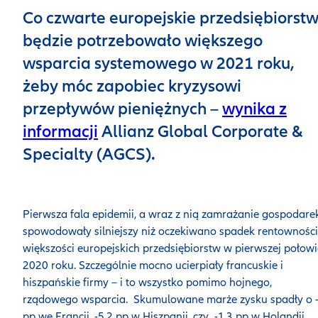
Co czwarte europejskie przedsiębiorst
będzie potrzebowało większego
wsparcia systemowego w 2021 roku,
żeby móc zapobiec kryzysowi
przepływów pieniężnych –
wynika z
informacji
Allianz Global Corporate &
Specialty (AGCS).
Pierwsza fala epidemii, a wraz z nią zamrażanie gospodarek
spowodowały silniejszy niż oczekiwano spadek rentowności
większości europejskich przedsiębiorstw w pierwszej połowi
2020 roku. Szczególnie mocno ucierpiały francuskie i
hiszpańskie firmy – i to wszystko pomimo hojnego,
rządowego wsparcia. Skumulowane marże zysku spadły o 
pp we Francji, -5,2 pp w Hiszpanii, czy -1,3 pp w Holandii.