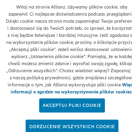
Witaj na stronie Allianz. Używamy plików cookie, aby
Zastrzeżenia prawne
zapewnić Ci najlepsze doświadczenia podczas przeglądani
Dzięki cookie nasza strona może zapamiętać Twoje preferen
Kontakt
i dostosować się do Twoich potrzeb, co sprawi, że korzysta
z niej będzie łatwiejsze i bardziej intuicyjne. Jeśli zgadzasz 
na wykorzystanie plików cookie, prosimy o kliknięcie przyci
„Akceptuj pliki cookie”. Jeżeli wolisz dostosować ustawieni
© Allianz 2026
wybierz „Ustawienia plików cookie”. Pamiętaj, że w każde
chwili możesz zmienić zdanie i wycofać swoją zgodę, klikaj
„Odrzucenie wszystkich”. Chcesz wiedzieć więcej? Zapoznaj 
z naszą polityką prywatności, gdzie znajdziesz szczegóło
informacje o tym, jak Allianz wykorzystuje pliki cookie.
Więc
informacji o zgodzie na wykorzystywanie plików cookies
AKCEPTUJ PLIKI COOKIE
ODRZUCENIE WSZYSTKICH COOKIE