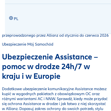
Klienci wysoko oceniają Allianz za jakość obsługi i
oferowanych produktów. Aż 89% osób po zakupie
ubezpieczenia przyznało nam najwyższą ocenę satysfakcji
(5/5)*, potwierdzając bardzo pozytywne doświadczenia z
PL
wyboru ubezpieczenia Allianz.
*Na podstawie badania satysfakcji „Voice of Customer”
przeprowadzonego przez Allianz od stycznia do czerwca 2026
Ubezpieczenie Mój Samochód
Ubezpieczenie Assistance –
pomoc w drodze 24h/7 w
kraju i w Europie
Dodatkowe ubezpieczenie komunikacyjne Assistance możesz
kupić w wygodnych pakietach z obowiązkowym OC oraz
różnymi wariantami AC i NNW. Sprawdź, kiedy może przydać
się ochrona Assistance w drodze i jak łatwo z niej skorzystać
w Allianz. Dopasuj zakres ochrony do swoich potrzeb, stylu