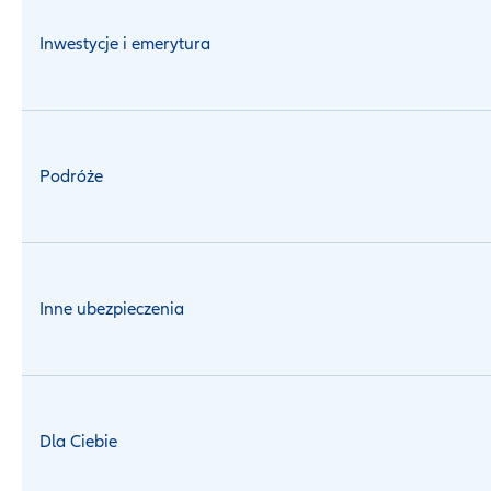
Inwestycje i emerytura
Podróże
Inne ubezpieczenia
Dla Ciebie
Poznaj opinie naszych klientów