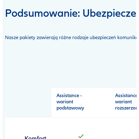
Podsumowanie: Ubezpieczen
Nasze pakiety zawierają różne rodzaje ubezpieczeń komunika
Open
product
comparison
table
Assistance -
Assistance 
wariant
wariant
podstawowy
rozszerzon
Komfort