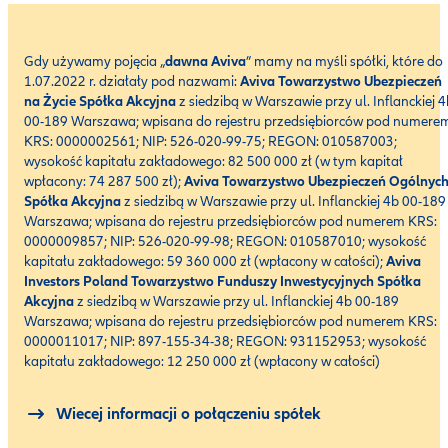
Gdy używamy pojęcia „
dawna Aviva
” mamy na myśli spółki, które do
1.07.2022 r. działały pod nazwami:
Aviva Towarzystwo Ubezpieczeń
na Życie Spółka Akcyjna
z siedzibą w Warszawie przy ul. Inflanckiej 
00-189 Warszawa; wpisana do rejestru przedsiębiorców pod numere
KRS: 0000002561; NIP: 526-020-99-75; REGON: 010587003;
wysokość kapitału zakładowego: 82 500 000 zł (w tym kapitał
wpłacony: 74 287 500 zł);
Aviva Towarzystwo Ubezpieczeń Ogólnyc
Spółka Akcyjna
z siedzibą w Warszawie przy ul. Inflanckiej 4b 00-189
Warszawa; wpisana do rejestru przedsiębiorców pod numerem KRS:
0000009857; NIP: 526-020-99-98; REGON: 010587010; wysokość
kapitału zakładowego: 59 360 000 zł (wpłacony w całości);
Aviva
Investors Poland Towarzystwo Funduszy Inwestycyjnych Spółka
Akcyjna
z siedzibą w Warszawie przy ul. Inflanckiej 4b 00-189
Warszawa; wpisana do rejestru przedsiębiorców pod numerem KRS:
0000011017; NIP: 897-155-34-38; REGON: 931152953; wysokość
kapitału zakładowego: 12 250 000 zł (wpłacony w całości)
Wiecej informacji o połączeniu spółek