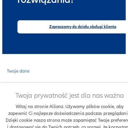
Zapraszamy do działu obsługi klienta
Twoje dane
Polityka prywatności
Twoja prywatność jest dla nas ważna
Polityka cookies
Witaj na stronie Allianz. Używamy plików cookie, aby
Bezpieczeństwo
zapewnić Ci najlepsze doświadczenia podczas przeglądani
Dzięki cookie nasza strona może zapamiętać Twoje preferen
Zastrzeżenia prawne
i dostosować się do Twoich potrzeb, co sprawi, że korzysta