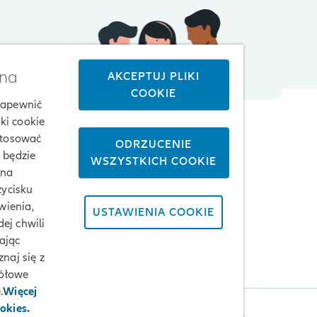
żna
AKCEPTUJ PLIKI
COOKIE
 zapewnić
ki cookie
stosować
ODRZUCENIE
j będzie
WSZYSTKICH COOKIE
 na
zycisku
wienia,
USTAWIENIA COOKIE
ej chwili
ając
naj się z
gółowe
.
Więcej
okies.