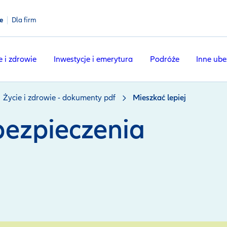
e
Dla firm
e i zdrowie
Inwestycje i emerytura
Podróże
Inne ube
Życie i zdrowie - dokumenty pdf
Mieszkać lepiej
ezpieczenia