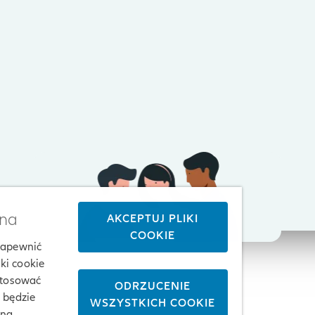
żna
AKCEPTUJ PLIKI
COOKIE
 zapewnić
ki cookie
stosować
ODRZUCENIE
j będzie
WSZYSTKICH COOKIE
 na