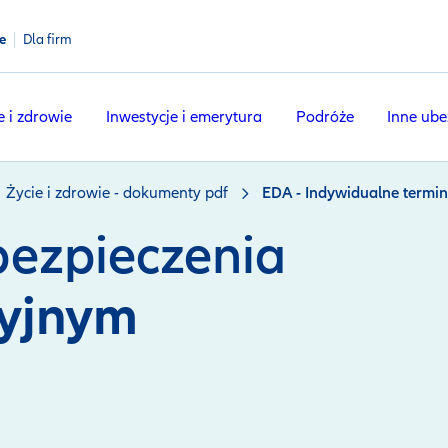
e
Dla firm
e i zdrowie
Inwestycje i emerytura
Podróże
Inne ube
Życie i zdrowie - dokumenty pdf
EDA - Indywidualne termi
ezpieczenia
cyjnym