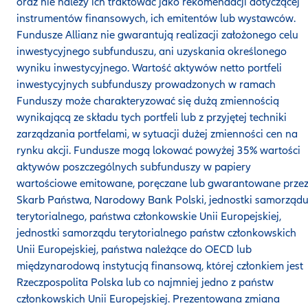
oraz nie należy ich traktować jako rekomendacji dotyczącej
instrumentów finansowych, ich emitentów lub wystawców.
Fundusze Allianz nie gwarantują realizacji założonego celu
inwestycyjnego subfunduszu, ani uzyskania określonego
wyniku inwestycyjnego. Wartość aktywów netto portfeli
inwestycyjnych subfunduszy prowadzonych w ramach
Funduszy może charakteryzować się dużą zmiennością
wynikającą ze składu tych portfeli lub z przyjętej techniki
zarządzania portfelami, w sytuacji dużej zmienności cen na
rynku akcji. Fundusze mogą lokować powyżej 35% wartości
aktywów poszczególnych subfunduszy w papiery
wartościowe emitowane, poręczane lub gwarantowane prze
Skarb Państwa, Narodowy Bank Polski, jednostki samorząd
terytorialnego, państwa członkowskie Unii Europejskiej,
jednostki samorządu terytorialnego państw członkowskich
Unii Europejskiej, państwa należące do OECD lub
międzynarodową instytucją finansową, której członkiem jest
Rzeczpospolita Polska lub co najmniej jedno z państw
członkowskich Unii Europejskiej. Prezentowana zmiana