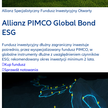
Allianz Specjalistyczny Fundusz Inwestycyjny Otwarty
Allianz PIMCO Global Bond
ESG
Fundusz inwestycyjny dłużny zagraniczny inwestuje
pośrednio, przez wyspecjalizowany fundusz PIMCO, w
globalne instrumenty dłużne z uwzględnieniem czynników
ESG; rekomendowany okres inwestycji minimum 2 lata.
Kup fundusz
Sprawdź notowania