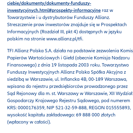
ciebie/dokumenty/dokumenty-funduszy-
inwestycyjnych.html#prospekty-informacyjne
raz w
Towarzystwie i u dystrybutorów Funduszy Allianz.
Streszczenie praw inwestorów znajduje się w Prospektach
Informacyjnych (Rozdział III, pkt 4) dostępnych w języku
polskim na stronie www.allianz.pl/tfi.
TFI Allianz Polska S.A. działa na podstawie zezwolenia Komis
Papierów Wartościowych i Giełd (obecnie Komisja Nadzoru
Finansowego) z dnia 19 listopada 2003 roku. Towarzystwo
Funduszy Inwestycyjnych Allianz Polska Spółka Akcyjna z
siedzibą w Warszawie, ul. Inflancka 4B, 00-189 Warszawa,
wpisana do rejestru przedsiębiorców prowadzonego przez
Sąd Rejonowy dla m. st. Warszawy w Warszawie, XII Wydział
Gospodarczy Krajowego Rejestru Sądowego, pod numerem
KRS: 0000176359, NIP 521-32-59-888, REGON 015555893,
wysokość kapitału zakładowego: 69 888 000 złotych
(wpłacony w całości).