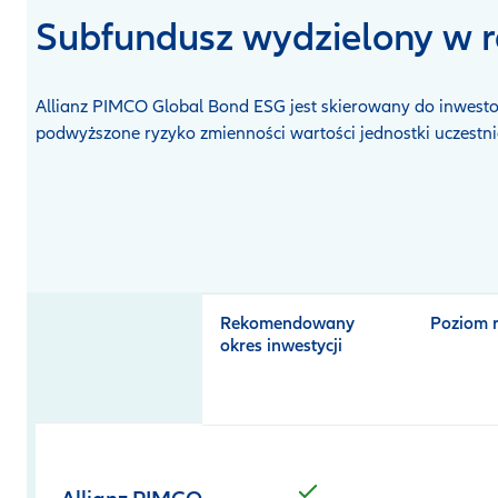
Subfundusz wydzielony w 
Allianz PIMCO Global Bond ESG jest skierowany do inwesto
podwyższone ryzyko zmienności wartości jednostki uczest
Open
product
comparison
table
Rekomendowany
Poziom 
okres inwestycji