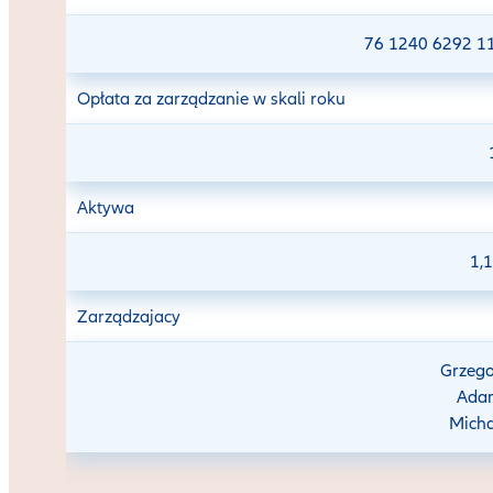
76 1240 6292 1
Opłata za zarządzanie w skali roku
Aktywa
1,1
Zarządzajacy
Grzego
Adam
Micha