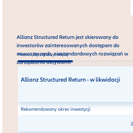
Allianz Structured Return jest skierowany do
inwestorów
zainteresowanych dostępem do
nowoczesnych, niestandardowych rozwiązań w
Przesuń, by zobaczyć więcej
zarządzaniu aktywami.
Allianz Structured Return - w likwidacji
Rekomendowany okres inwestycji
2