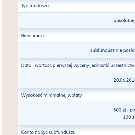
Typ funduszu
absolutne
Benchmark
subfundusz nie posi
Data i wartość pierwszej wyceny jednostki uczestnict
20.06.2016
Wysokość minimalnej wpłaty
500 zł - p
100 zł
Konto nabyć subfunduszu