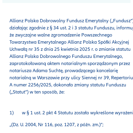
Allianz Polska Dobrowolny Fundusz Emerytalny („Fundusz”)
działając zgodnie z § 34 ust. 2 i 3 statutu Funduszu, informu
że zwyczajne walne zgromadzenie Powszechnego
Towarzystwa Emerytalnego Allianz Polska Spółki Akcyjnej
Uchwałą nr 35 z dnia 25 kwietnia 2025 r. o zmianie statutu
Allianz Polska Dobrowolnego Funduszu Emerytalnego,
zaprotokołowaną aktem notarialnym sporządzonym przez
notariusza Adama Suchtę, prowadzącego kancelarię
notarialną w Warszawie przy ulicy Siennej nr 39, Repertori
A numer 2256/2025, dokonało zmiany statutu Funduszu
(„Statut”) w ten sposób, że:
1) w § 1 ust. 2 pkt 4 Statutu zostało wykreślone wyrażeni
„(Dz. U. 2004, Nr 116, poz. 1207, z późn. zm.)”;