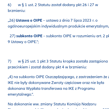
6) w § 1 ust. 2 Statutu został dodany pkt 26 i 27 w
brzmieniu:
„26)
Ustawa o OIPE
– ustawa z dnia 7 lipca 2023 r. o
ogólnoeuropejskim indywidualnym produkcie emerytalnym,
27)
subkonto OIPE
– subkonto OIPE w rozumieniu art. 2 p
9 Ustawy o OIPE.”;
7) w § 25 ust. 1 pkt 3 Statutu kropka została zastąpiona
przecinkiem i został dodany pkt 4 w brzmieniu:
„4) na subkonto OIPE Oszczędzającego, z zastrzeżeniem że 
IKE nie były dokonywane Zwroty częściowe oraz nie była
dokonana Wypłata transferowa na IKE z Programu
emerytalnego.”.
Na dokonanie ww. zmiany Statutu Komisja Nadzoru