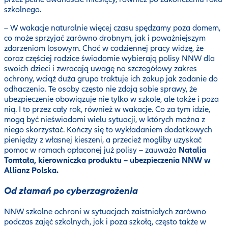
szkolnego.
– W wakacje naturalnie więcej czasu spędzamy poza domem,
co może sprzyjać zarówno drobnym, jak i poważniejszym
zdarzeniom losowym. Choć w codziennej pracy widzę, że
coraz częściej rodzice świadomie wybierają polisy NNW dla
swoich dzieci i zwracają uwagę na szczegółowy zakres
ochrony, wciąż duża grupa traktuje ich zakup jak zadanie do
odhaczenia. Te osoby często nie zdają sobie sprawy, że
ubezpieczenie obowiązuje nie tylko w szkole, ale także i poza
nią. I to przez cały rok, również w wakacje. Co za tym idzie,
mogą być nieświadomi wielu sytuacji, w których można z
niego skorzystać. Kończy się to wykładaniem dodatkowych
pieniędzy z własnej kieszeni, a przecież mogliby uzyskać
pomoc w ramach opłaconej już polisy – zauważa
Natalia
Tomtała, kierowniczka produktu – ubezpieczenia NNW w
Allianz Polska.
Od złamań po cyberzagrożenia
NNW szkolne ochroni w sytuacjach zaistniałych zarówno
podczas zajęć szkolnych, jak i poza szkołą, często także w