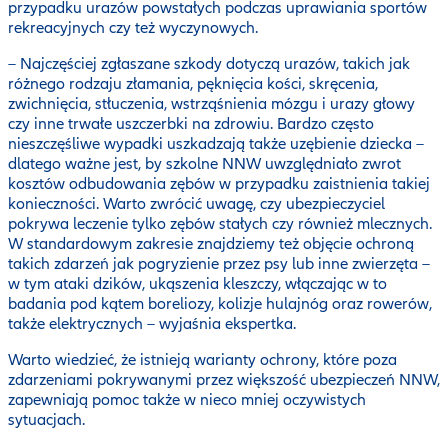
przypadku urazów powstałych podczas uprawiania sportów
rekreacyjnych czy też wyczynowych.
– Najczęściej zgłaszane szkody dotyczą urazów, takich jak
różnego rodzaju złamania, pęknięcia kości, skręcenia,
zwichnięcia, stłuczenia, wstrząśnienia mózgu i urazy głowy
czy inne trwałe uszczerbki na zdrowiu. Bardzo często
nieszczęśliwe wypadki uszkadzają także uzębienie dziecka –
dlatego ważne jest, by szkolne NNW uwzględniało zwrot
kosztów odbudowania zębów w przypadku zaistnienia takiej
konieczności. Warto zwrócić uwagę, czy ubezpieczyciel
pokrywa leczenie tylko zębów stałych czy również mlecznych.
W standardowym zakresie znajdziemy też objęcie ochroną
takich zdarzeń jak pogryzienie przez psy lub inne zwierzęta –
w tym ataki dzików, ukąszenia kleszczy, włączając w to
badania pod kątem boreliozy, kolizje hulajnóg oraz rowerów,
także elektrycznych – wyjaśnia ekspertka.
Warto wiedzieć, że istnieją warianty ochrony, które poza
zdarzeniami pokrywanymi przez większość ubezpieczeń NNW,
zapewniają pomoc także w nieco mniej oczywistych
sytuacjach.