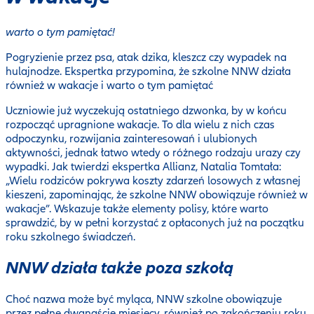
warto o tym pamiętać!
Pogryzienie przez psa, atak dzika, kleszcz czy wypadek na
hulajnodze. Ekspertka przypomina, że szkolne NNW działa
również w wakacje i warto o tym pamiętać
Uczniowie już wyczekują ostatniego dzwonka, by w końcu
rozpocząć upragnione wakacje. To dla wielu z nich czas
odpoczynku, rozwijania zainteresowań i ulubionych
aktywności, jednak łatwo wtedy o różnego rodzaju urazy czy
wypadki. Jak twierdzi ekspertka Allianz, Natalia Tomtała:
„Wielu rodziców pokrywa koszty zdarzeń losowych z własnej
kieszeni, zapominając, że szkolne NNW obowiązuje również w
wakacje”. Wskazuje także elementy polisy, które warto
sprawdzić, by w pełni korzystać z opłaconych już na początku
roku szkolnego świadczeń.
NNW działa także poza szkołą
Choć nazwa może być myląca, NNW szkolne obowiązuje
przez pełne dwanaście miesięcy, również po zakończeniu roku