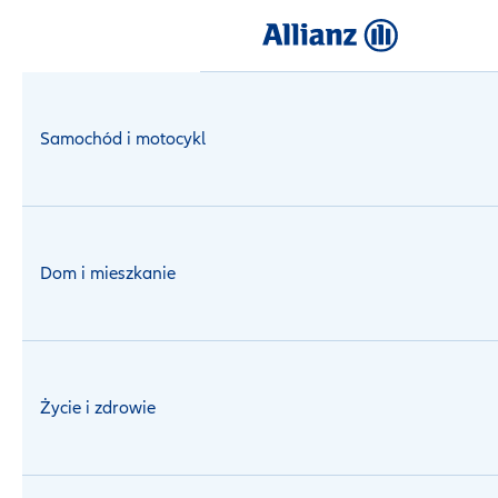
Logowanie
Dla Ciebie
Centrum Prasowe - aktualności Allianz
Aktualności
Samochód i motocykl
Szkolne NNW działa także w czasie wakacji
Dom i mieszkanie
Życie i zdrowie