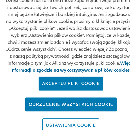
Dzięki cookie nasza strona może zapamiętać Twoje preferen
i dostosować się do Twoich potrzeb, co sprawi, że korzysta
Kontakt
z niej będzie łatwiejsze i bardziej intuicyjne. Jeśli zgadzasz 
na wykorzystanie plików cookie, prosimy o kliknięcie przyci
„Akceptuj pliki cookie”. Jeżeli wolisz dostosować ustawieni
© Allianz 2026
wybierz „Ustawienia plików cookie”. Pamiętaj, że w każde
chwili możesz zmienić zdanie i wycofać swoją zgodę, klikaj
„Odrzucenie wszystkich”. Chcesz wiedzieć więcej? Zapoznaj 
z naszą polityką prywatności, gdzie znajdziesz szczegóło
informacje o tym, jak Allianz wykorzystuje pliki cookie.
Więc
informacji o zgodzie na wykorzystywanie plików cookies
AKCEPTUJ PLIKI COOKIE
ODRZUCENIE WSZYSTKICH COOKIE
USTAWIENIA COOKIE