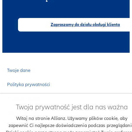
Zapraszamy do działu obsługi klienta
Twoje dane
Polityka prywatności
Polityka cookies
Twoja prywatność jest dla nas ważna
Bezpieczeństwo
Witaj na stronie Allianz. Używamy plików cookie, aby
zapewnić Ci najlepsze doświadczenia podczas przeglądani
Zastrzeżenia prawne