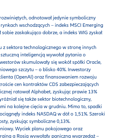
rozwiniętych, odnotował jedynie symboliczny
a rynkach wschodzących – indeks MSCI Emerging
ił sobie zaskakująco dobrze, a indeks WIG zyskał
u z sektora technologicznego w stronę innych
 sztuczną inteligencją wywołał pytania o
westorów skumulowały się wokół spółki Oracle,
niowego szczytu – o blisko 40%. Inwestorzy
 klienta (OpenAI) oraz finansowaniem rozwoju
zroście cen kontraktów CDS zabezpieczających
icznej ratował Alphabet, zyskując prawie 13%
óżniał się także sektor biotechnologiczny,
mi na kolejne cięcia w grudniu. Mimo to, spadki
pociągnęły indeks NASDAQ w dół o 1,51%. Szeroki
sty, zyskując symboliczne 0,13%.
eniowy. Wyciek planu pokojowego oraz
krainą a Rosją wywołały paniczną wyprzedaż –