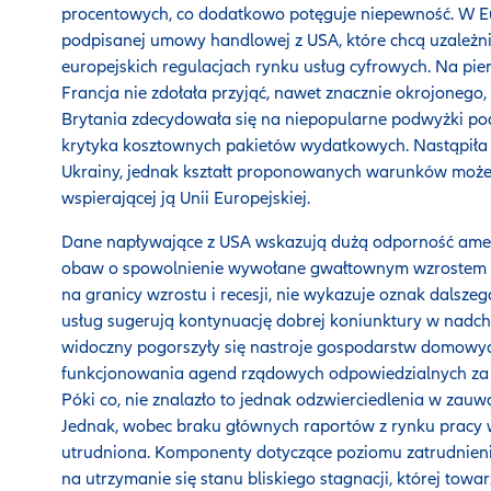
procentowych, co dodatkowo potęguje niepewność. W Eur
podpisanej umowy handlowej z USA, które chcą uzależni
europejskich regulacjach rynku usług cyfrowych. Na pier
Francja nie zdołała przyjąć, nawet znacznie okrojonego,
Brytania zdecydowała się na niepopularne podwyżki pod
krytyka kosztownych pakietów wydatkowych. Nastąpiła
Ukrainy, jednak kształt proponowanych warunków może s
wspierającej ją Unii Europejskiej.
Dane napływające z USA wskazują dużą odporność amer
obaw o spowolnienie wywołane gwałtownym wzrostem ce
na granicy wzrostu i recesji, nie wykazuje oznak dalsze
usług sugerują kontynuację dobrej koniunktury w nadch
widoczny pogorszyły się nastroje gospodarstw domowyc
funkcjonowania agend rządowych odpowiedzialnych za 
Póki co, nie znalazło to jednak odzwierciedlenia w z
Jednak, wobec braku głównych raportów z rynku pracy 
utrudniona. Komponenty dotyczące poziomu zatrudnien
na utrzymanie się stanu bliskiego stagnacji, której towa