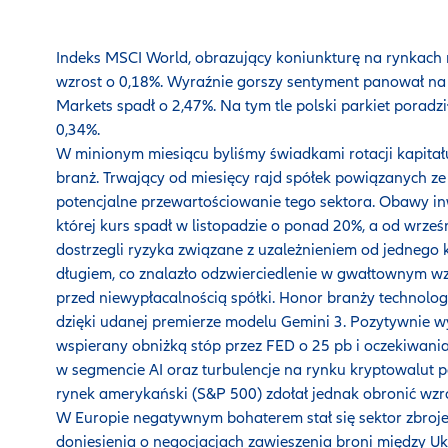
Indeks MSCI World, obrazujący koniunkturę na rynkach 
wzrost o 0,18%. Wyraźnie gorszy sentyment panował n
Markets spadł o 2,47%. Na tym tle polski parkiet poradz
0,34%.
W minionym miesiącu byliśmy świadkami rotacji kapitał
branż. Trwający od miesięcy rajd spółek powiązanych ze
potencjalne przewartościowanie tego sektora. Obawy in
której kurs spadł w listopadzie o ponad 20%, a od wrześ
dostrzegli ryzyka związane z uzależnieniem od jednego
długiem, co znalazło odzwierciedlenie w gwałtownym w
przed niewypłacalnością spółki. Honor branży technolog
dzięki udanej premierze modelu Gemini 3. Pozytywnie wyr
wspierany obniżką stóp przez FED o 25 pb i oczekiwania
w segmencie AI oraz turbulencje na rynku kryptowalut 
rynek amerykański (S&P 500) zdołał jednak obronić wzro
W Europie negatywnym bohaterem stał się sektor zbroj
doniesienia o negocjacjach zawieszenia broni między U