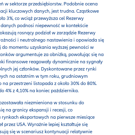
ń w sektorze przedsiębiorstw. Podobnie ocena
kacji kluczowych danych, jest trudna. Cząstkowe
koło 3%, co wciąż przewyższa cel Rezerwy
 danych podnosi niepewność w kontekście
okazują rosnący podział w zarządzie Rezerwy
ożności i neutralnego nastawienia i opowiada się
j do momentu uzyskania wyższej pewności w
członków argumentuje za obniżką, powołując się na
Rynki finansowe reagowały dynamicznie na sygnały
ólnych jej członków. Dyskontowane przez rynki
ych na ostatnim w tym roku, grudniowym
na przestrzeni listopada z około 30% do 80%.
do 4% z 4,10% na koniec października.
pozostawała niezmieniona w stosunku do
ę na granicy ekspansji i recesji, co
 rynkach eksportowych na pierwsze miesiące
przez USA. Wyraźnie lepiej kształtuje się
ują się w scenariusz kontynuacji relatywnie