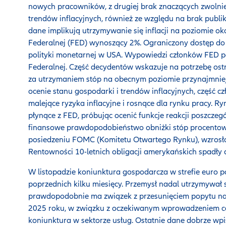
nowych pracowników, z drugiej brak znaczących zwolnie
trendów inflacyjnych, również ze względu na brak publi
dane implikują utrzymywanie się inflacji na poziomie o
Federalnej (FED) wynoszący 2%. Ograniczony dostęp do
polityki monetarnej w USA. Wypowiedzi członków FED p
Federalnej. Część decydentów wskazuje na potrzebę ostr
za utrzymaniem stóp na obecnym poziomie przynajmnie
ocenie stanu gospodarki i trendów inflacyjnych, część 
malejące ryzyka inflacyjne i rosnące dla rynku pracy. 
płynące z FED, próbując ocenić funkcje reakcji poszczeg
finansowe prawdopodobieństwo obniżki stóp procentow
posiedzeniu FOMC (Komitetu Otwartego Rynku), wzrosło 
Rentowności 10-letnich obligacji amerykańskich spadły 
W listopadzie koniunktura gospodarcza w strefie euro 
poprzednich kilku miesięcy. Przemysł nadal utrzymywał si
prawdopodobnie ma związek z przesunięciem popytu na
2025 roku, w związku z oczekiwanym wprowadzeniem ceł 
koniunktura w sektorze usług. Ostatnie dane dobrze wpis