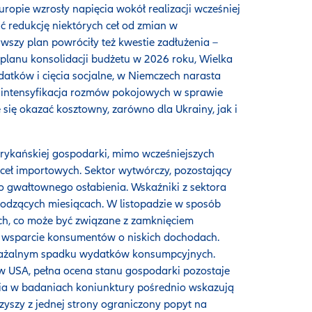
opie wzrosły napięcia wokół realizacji wcześniej
ć redukcję niektórych ceł od zmian w
wszy plan powróciły też kwestie zadłużenia –
 planu konsolidacji budżetu w 2026 roku, Wielka
atków i cięcia socjalne, w Niemczech narasta
 intensyfikacja rozmów pokojowych w sprawie
ię okazać kosztowny, zarówno dla Ukrainy, jak i
ykańskiej gospodarki, mimo wcześniejszych
ł importowych. Sektor wytwórczy, pozostający
go gwałtownego osłabienia. Wskaźniki z sektora
odzących miesiącach. W listopadzie w sposób
h, co może być związane z zamknięciem
wsparcie konsumentów o niskich dochodach.
auważalnym spadku wydatków konsumpcyjnych.
w USA, pełna ocena stanu gospodarki pozostaje
ia w badaniach koniunktury pośrednio wskazują
rzyszy z jednej strony ograniczony popyt na