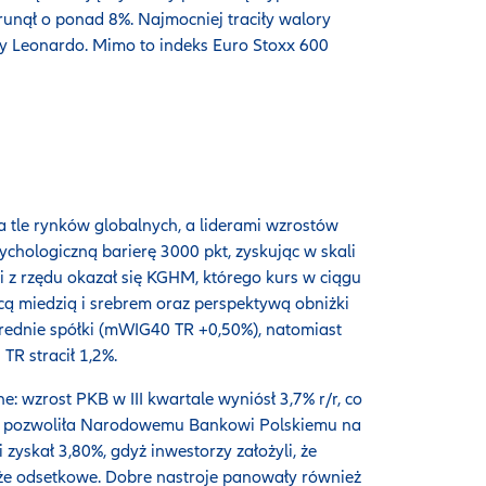
runął o ponad 8%. Najmocniej traciły walory
zy Leonardo. Mimo to indeks Euro Stoxx 600
a tle rynków globalnych, a liderami wzrostów
ychologiczną barierę 3000 pkt, zyskując w skali
i z rzędu okazał się KGHM, którego kurs w ciągu
cą miedzią i srebrem oraz perspektywą obniżki
rednie spółki (mWIG40 TR +0,50%), natomiast
R stracił 1,2%.
 wzrost PKB w III kwartale wyniósł 3,7% r/r, co
cja pozwoliła Narodowemu Bankowi Polskiemu na
 zyskał 3,80%, gdyż inwestorzy założyli, że
e odsetkowe. Dobre nastroje panowały również