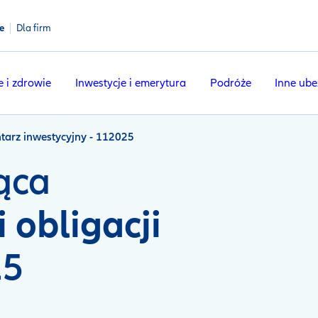
e
Dla firm
e i zdrowie
Inwestycje i emerytura
Podróże
Inne ube
arz inwestycyjny - 112025
iąca
i obligacji
25