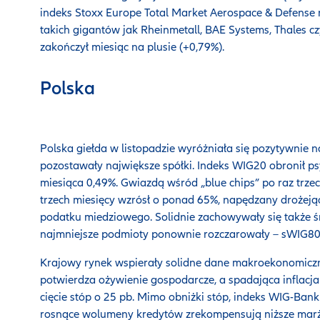
indeks Stoxx Europe Total Market Aerospace & Defense 
takich gigantów jak Rheinmetall, BAE Systems, Thales c
zakończył miesiąc na plusie (+0,79%).
Polska
Polska giełda w listopadzie wyróżniała się pozytywnie n
pozostawały największe spółki. Indeks WIG20 obronił ps
miesiąca 0,49%. Gwiazdą wśród „blue chips” po raz trzec
trzech miesięcy wzrósł o ponad 65%, napędzany drożeją
podatku miedziowego. Solidnie zachowywały się także ś
najmniejsze podmioty ponownie rozczarowały – sWIG80 T
Krajowy rynek wspierały solidne dane makroekonomiczne:
potwierdza ożywienie gospodarcze, a spadająca infla
cięcie stóp o 25 pb. Mimo obniżki stóp, indeks WIG-Banki
rosnące wolumeny kredytów zrekompensują niższe marż