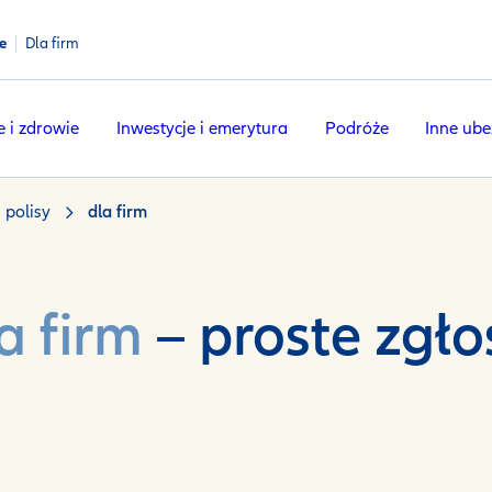
e
Dla firm
e i zdrowie
Inwestycje i emerytura
Podróże
Inne ube
 polisy
dla firm
a firm
– proste zgło