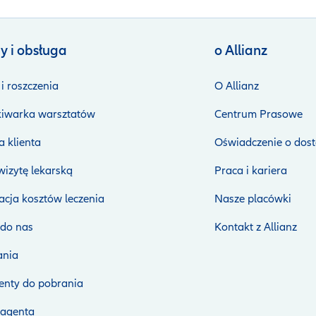
y i obsługa
o Allianz
i roszczenia
O Allianz
iwarka warsztatów
Centrum Prasowe
 klienta
Oświadczenie o dost
izytę lekarską
Praca i kariera
cja kosztów leczenia
Nasze placówki
 do nas
Kontakt z Allianz
nia
nty do pobrania
 agenta