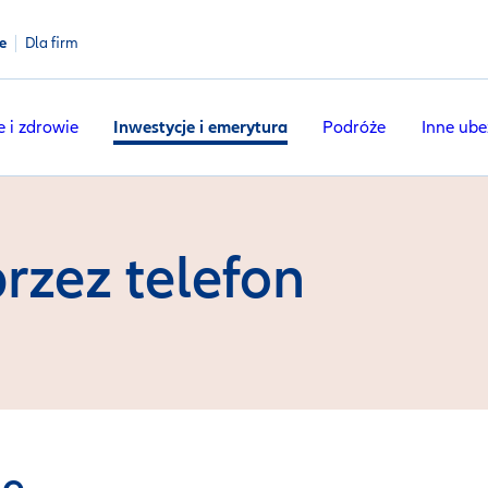
e
Dla firm
e i zdrowie
Inwestycje i emerytura
Podróże
Inne ube
rzez telefon