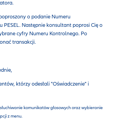
atora.
z poproszony o podanie Numeru
u PESEL. Następnie konsultant poprosi Cię o
ybrane cyfry Numeru Kontrolnego. Po
onać transakcji.
dnie,
ntów, którzy odesłali "Oświadczenie" i
odsłuchiwanie komunikatów głosowych oraz wybieranie
cji z menu.