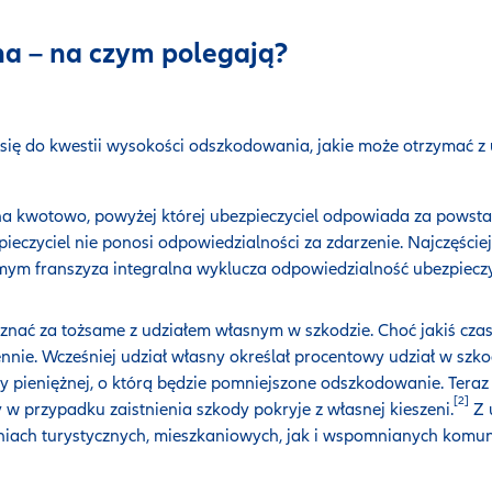
na – na czym polegają?
ię do kwestii wysokości odszkodowania, jakie może otrzymać z
na kwotowo, powyżej której ubezpieczyciel odpowiada za powsta
zpieczyciel nie ponosi odpowiedzialności za zdarzenie. Najczęści
ym franszyza integralna wyklucza odpowiedzialność ubezpieczy
znać za tożsame z udziałem własnym w szkodzie. Choć jakiś czas
nnie. Wcześniej udział własny określał procentowy udział w szko
ty pieniężnej, o którą będzie pomniejszone odszkodowanie. Teraz
[2]
y w przypadku zaistnienia szkody pokryje z własnej kieszeni.
Z 
eniach turystycznych, mieszkaniowych, jak i wspomnianych komun