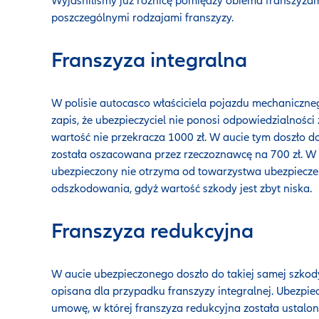
Wyjaśniliśmy już różnicę pomiędzy obiema franszyzam
poszczególnymi rodzajami franszyzy.
Franszyza integralna
W polisie autocasco właściciela pojazdu mechaniczn
zapis, że ubezpieczyciel nie ponosi odpowiedzialności 
wartość nie przekracza 1000 zł. W aucie tym doszło do
została oszacowana przez rzeczoznawcę na 700 zł. W t
ubezpieczony nie otrzyma od towarzystwa ubezpiecz
odszkodowania, gdyż wartość szkody jest zbyt niska.
Franszyza redukcyjna
W aucie ubezpieczonego doszło do takiej samej szkody
opisana dla przypadku franszyzy integralnej. Ubezpie
umowę, w której franszyza redukcyjna została ustalo