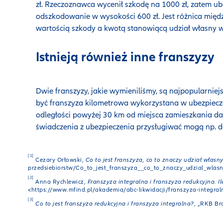
zł. Rzeczoznawca wycenił szkodę na 1000 zł, zatem u
odszkodowanie w wysokości 600 zł. Jest różnica międ
wartością szkody a kwotą stanowiącą udział własny w
Istnieją również inne franszyzy
Dwie franszyzy, jakie wymieniliśmy, są najpopularnie
być franszyza kilometrowa wykorzystana w ubezpiec
odległości powyżej 30 km od miejsca zamieszkania da
świadczenia z ubezpieczenia przysługiwać mogą np. d
[1]
Cezary Orłowski,
Co to jest franszyza, co to znaczy udział własn
przedsiebiorstw/Co_to_jest_franszyza__co_to_znaczy_udzial_wlas
[2]
Anna Rychlewicz,
Franszyza integralna i franszyza redukcyjna. Il
<https://www.mfind.pl/akademia/abc-likwidacji/franszyza-integral
[3]
Co to jest franszyza redukcyjna i franszyza integralna?
, „RKB Bro