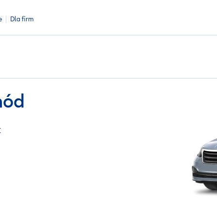
e
Dla firm
hód
C