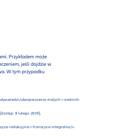
ajami. Przykładem może
czeniem, jeśli dojdzie w
owa. W tym przypadku
i-odpowiedzi/ubezpieczenia-malych-i-srednich-
dostęp: 8 lutego 2019],
szyza-redukcyjna-i-franszyza-integralna/>.