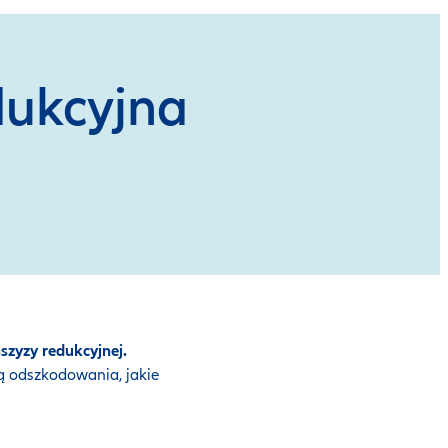
dukcyjna
nszyzy redukcyjnej.
ą odszkodowania, jakie