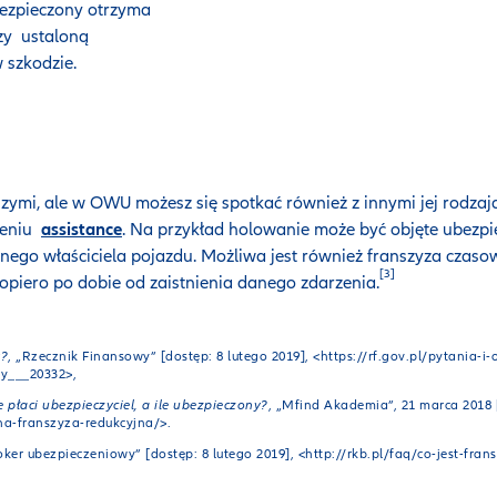
bezpieczony otrzyma
zy ustaloną
 szkodzie.
jszymi, ale w OWU możesz się spotkać również z innymi jej rodz
zeniu
assistance
. Na przykład holowanie może być objęte ubezpie
nego właściciela pojazdu. Możliwa jest również franszyza czas
[3]
opiero po dobie od zaistnienia danego zdarzenia.
y?
, „Rzecznik Finansowy” [dostęp: 8 lutego 2019], <https://rf.gov.pl/pytania-
ny___20332>,
e płaci ubezpieczyciel, a ile ubezpieczony?
, „Mfind Akademia”, 21 marca 2018 [
na-franszyza-redukcyjna/>.
ker ubezpieczeniowy” [dostęp: 8 lutego 2019], <http://rkb.pl/faq/co-jest-fran