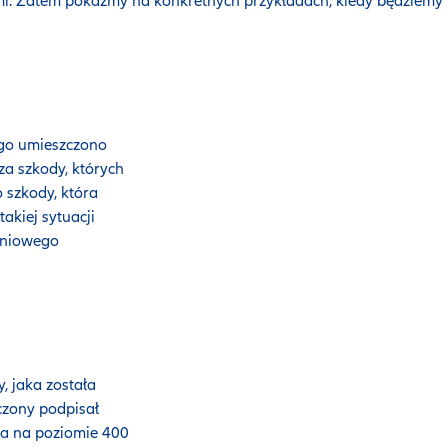
i. Zatem pokażmy na konkretnych przykładach, kiedy będziemy 
ego umieszczono
za szkody, których
 szkody, która
akiej sytuacji
eniowego
, jaka została
czony podpisał
na na poziomie 400