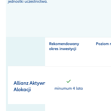
jednostki uczestnictwa.
Open
product
comparison
table
Rekomendowany
Poziom 
okres inwestycji
Allianz Aktywnej
minumum 4 lata
Alokacji