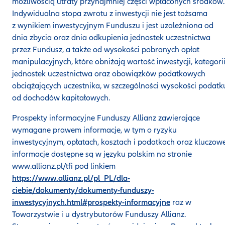
możliwością utraty przynajmniej części wpłaconych środków.
Indywidualna stopa zwrotu z inwestycji nie jest tożsama
z wynikiem inwestycyjnym Funduszu i jest uzależniona od
dnia zbycia oraz dnia odkupienia jednostek uczestnictwa
przez Fundusz, a także od wysokości pobranych opłat
manipulacyjnych, które obniżają wartość inwestycji, kategori
jednostek uczestnictwa oraz obowiązków podatkowych
obciążających uczestnika, w szczególności wysokości podatk
od dochodów kapitałowych.
Prospekty informacyjne Funduszy Allianz zawierające
wymagane prawem informacje, w tym o ryzyku
inwestycyjnym, opłatach, kosztach i podatkach oraz kluczow
informacje dostępne są w języku polskim na stronie
www.allianz.pl/tfi pod linkiem
https://www.allianz.pl/pl_PL/dla-
ciebie/dokumenty/dokumenty-funduszy-
inwestycyjnych.html#prospekty-informacyjne
raz w
Towarzystwie i u dystrybutorów Funduszy Allianz.