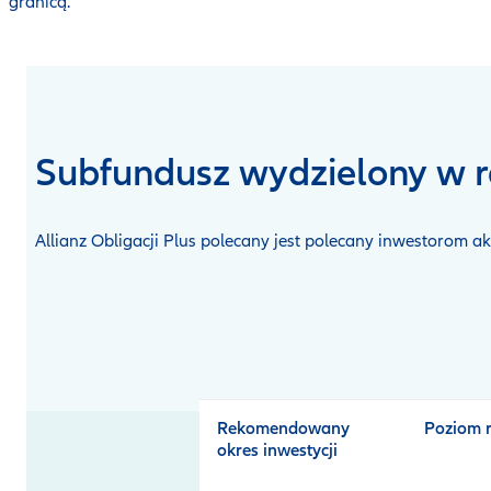
granicą.
Subfundusz wydzielony w 
Allianz Obligacji Plus polecany jest polecany inwestorom
Open
product
comparison
table
Rekomendowany
Poziom 
okres inwestycji