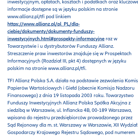
inwestycyjnym, opłatach, kosztach i podatkach oraz kluczow
informacje dostępne są w języku polskim na stronie
www.allianz.pl/tfi pod linkiem
https://www.allianz.pl/pl_PL/dla-
ciebie/dokumenty/dokumenty-funduszy-
inwestycyjnych.html#prospekty-informacyjne
raz w
Towarzystwie i u dystrybutorów Funduszy Allianz.
Streszczenie praw inwestorów znajduje się w Prospektach
Informacyjnych (Rozdział III, pkt 4) dostępnych w języku
polskim na stronie www.allianz.pl/tfi.
TFI Allianz Polska S.A. działa na podstawie zezwolenia Komis
Papierów Wartościowych i Giełd (obecnie Komisja Nadzoru
Finansowego) z dnia 19 listopada 2003 roku. Towarzystwo
Funduszy Inwestycyjnych Allianz Polska Spółka Akcyjna z
siedzibą w Warszawie, ul. Inflancka 4B, 00-189 Warszawa,
wpisana do rejestru przedsiębiorców prowadzonego przez
Sąd Rejonowy dla m. st. Warszawy w Warszawie, XII Wydział
Gospodarczy Krajowego Rejestru Sądowego, pod numerem