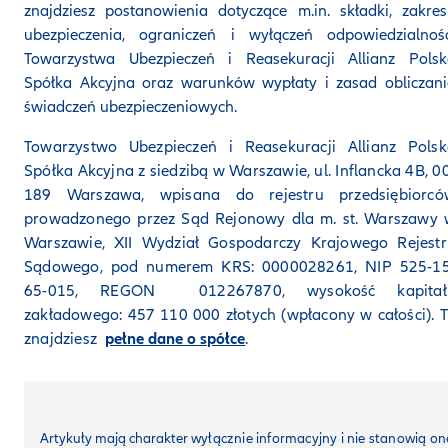
znajdziesz postanowienia dotyczące m.in. składki, zakre
ubezpieczenia, ograniczeń i wyłączeń odpowiedzialnośc
Towarzystwa Ubezpieczeń i Reasekuracji Allianz Polsk
Spółka Akcyjna oraz warunków wypłaty i zasad obliczan
świadczeń ubezpieczeniowych.
Towarzystwo Ubezpieczeń i Reasekuracji Allianz Polsk
Spółka Akcyjna z siedzibą w Warszawie, ul. Inflancka 4B, 0
189 Warszawa, wpisana do rejestru przedsiębiorcó
prowadzonego przez Sąd Rejonowy dla m. st. Warszawy 
Warszawie, XII Wydział Gospodarczy Krajowego Rejestr
Sądowego, pod numerem KRS: 0000028261, NIP 525-15
65-015, REGON 012267870, wysokość kapitał
zakładowego: 457 110 000 złotych (wpłacony w całości). 
znajdziesz
pełne dane o spółce
.
Artykuły mają charakter
wyłącznie informacyjny i nie stanowią on