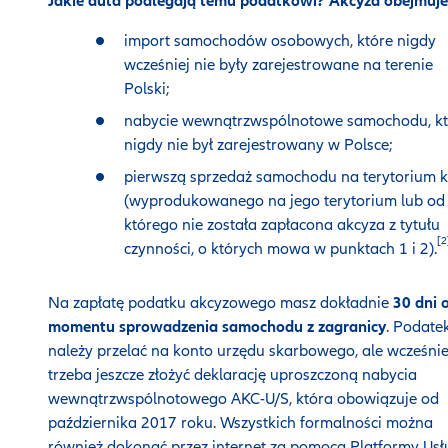
Jakie auta podlegają temu podatkowi? Akcyza obejmuje
import samochodów osobowych, które nigdy
wcześniej nie były zarejestrowane na terenie
Polski;
nabycie wewnątrzwspólnotowe samochodu, kt
nigdy nie był zarejestrowany w Polsce;
pierwszą sprzedaż samochodu na terytorium k
(wyprodukowanego na jego terytorium lub od
którego nie została zapłacona akcyza z tytułu
[2
czynności, o których mowa w punktach 1 i 2).
Na zapłatę podatku akcyzowego masz dokładnie
30 dni 
momentu sprowadzenia samochodu z zagranicy
. Podate
należy przelać na konto urzędu skarbowego, ale wcześnie
trzeba jeszcze złożyć deklarację uproszczoną nabycia
wewnątrzwspólnotowego AKC-U/S, która obowiązuje od
października 2017 roku. Wszystkich formalności można
również dokonać przez internet za pomocą Platformy Usł