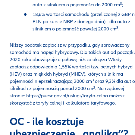
3
auta z silnikiem o pojemności do 2000 cm
;
18,6% wartości samochodu (przeliczonej z GBP 
PLN po kursie NBP z danego dnia) - dla auta z
3
silnikiem o pojemność powyżej 2000 cm
.
Niższy podatek zapłacisz w przypadku, gdy sprowadzony
samochód ma napęd hybrydowy. Dla takich aut od początk
2020 roku obowiązuje o połowę niższa akcyza Wtedy
zapłacisz odpowiednio 1,55% wartości tzw. pełnych hybryd
(HEV) oraz miękkich hybryd (MHEV), których silnik ma
3
pojemności nieprzekraczającą 2000 cm
oraz 9,3% dla aut o
3
silnikach z pojemnością ponad 2000 cm
. Na rządowej
stronie: https://puesc.gov.pl/uslugi/taryfa-celna możesz
skorzystać z taryfy celnej i kalkulatora taryfowego.
OC - ile kosztuje
ubezpieczenie ,,anglika’’?