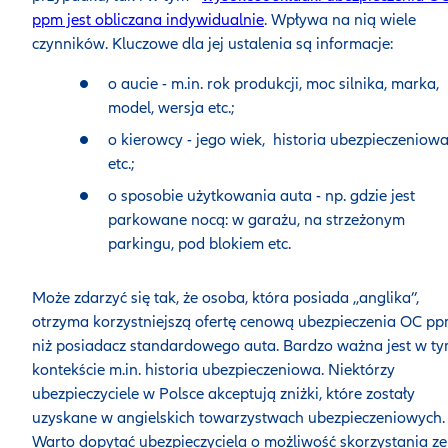
ppm jest obliczana indywidualnie
. Wpływa na nią wiele
czynników. Kluczowe dla jej ustalenia są informacje:
o aucie - m.in. rok produkcji, moc silnika, marka,
model, wersja etc.;
o kierowcy - jego wiek, historia ubezpieczeniow
etc.;
o sposobie użytkowania auta - np. gdzie jest
parkowane nocą: w garażu, na strzeżonym
parkingu, pod blokiem etc.
Może zdarzyć się tak, że osoba, która posiada ,,anglika’’,
otrzyma korzystniejszą ofertę cenową ubezpieczenia OC p
niż posiadacz standardowego auta. Bardzo ważna jest w t
kontekście m.in. historia ubezpieczeniowa. Niektórzy
ubezpieczyciele w Polsce akceptują zniżki, które zostały
uzyskane w angielskich towarzystwach ubezpieczeniowych.
Warto dopytać ubezpieczyciela o możliwość skorzystania ze