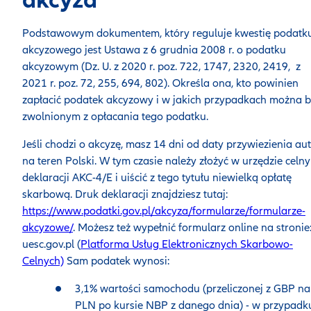
Podstawowym dokumentem, który reguluje kwestię podatk
akcyzowego jest Ustawa z 6 grudnia 2008 r. o podatku
akcyzowym (Dz. U. z 2020 r. poz. 722, 1747, 2320, 2419, z
2021 r. poz. 72, 255, 694, 802). Określa ona, kto powinien
zapłacić podatek akcyzowy i w jakich przypadkach można 
zwolnionym z opłacania tego podatku.
Jeśli chodzi o akcyzę, masz 14 dni od daty przywiezienia au
na teren Polski. W tym czasie należy złożyć w urzędzie celn
deklaracji AKC-4/E i uiścić z tego tytułu niewielką opłatę
skarbową. Druk deklaracji znajdziesz tutaj:
https://www.podatki.gov.pl/akcyza/formularze/formularze-
akcyzowe/
. Możesz też wypełnić formularz online na stronie
uesc.gov.pl (
Platforma Usług Elektronicznych Skarbowo-
Celnych)
Sam podatek wynosi:
3,1% wartości samochodu (przeliczonej z GBP na
PLN po kursie NBP z danego dnia) - w przypadk