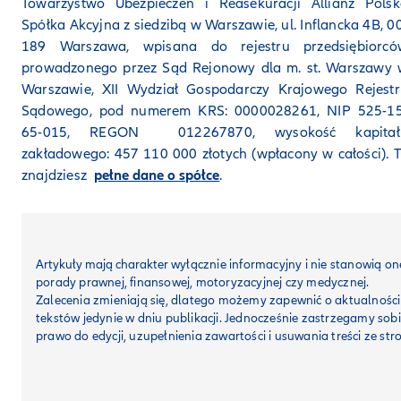
Towarzystwo Ubezpieczeń i Reasekuracji Allianz Polsk
Spółka Akcyjna z siedzibą w Warszawie, ul. Inflancka 4B, 0
189 Warszawa, wpisana do rejestru przedsiębiorcó
prowadzonego przez Sąd Rejonowy dla m. st. Warszawy 
Warszawie, XII Wydział Gospodarczy Krajowego Rejestr
Sądowego, pod numerem KRS: 0000028261, NIP 525-15
65-015, REGON 012267870, wysokość kapitał
zakładowego: 457 110 000 złotych (wpłacony w całości). 
znajdziesz
pełne dane o spółce
.
Artykuły mają charakter
wyłącznie informacyjny i nie stanowią on
porady prawnej, finansowej, motoryzacyjnej czy medycznej.
Zalecenia zmieniają się, dlatego możemy zapewnić o aktualności
tekstów jedynie w dniu publikacji. Jednocześnie zastrzegamy sob
prawo do edycji, uzupełnienia zawartości i usuwania treści ze str