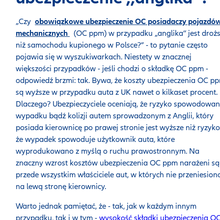
„Czy
obowiązkowe ubezpieczenie OC posiadaczy pojazdó
mechanicznych
(OC ppm) w przypadku „anglika’’ jest droż
niż samochodu kupionego w Polsce?” - to pytanie często
pojawia się w wyszukiwarkach. Niestety w znacznej
większości przypadków - jeśli chodzi o składkę OC ppm -
odpowiedź brzmi: tak. Bywa, że koszty ubezpieczenia OC p
są wyższe w przypadku auta z UK nawet o kilkaset procent.
Dlaczego? Ubezpieczyciele oceniają, że ryzyko spowodowan
wypadku bądź kolizji autem sprowadzonym z Anglii, który
posiada kierownicę po prawej stronie jest wyższe niż ryzyko
że wypadek spowoduje użytkownik auta, które
wyprodukowano z myślą o ruchu prawostronnym. Na
znaczny wzrost kosztów ubezpieczenia OC ppm narażeni są
przede wszystkim właściciele aut, w których nie przeniesion
na lewą stronę kierownicy.
Warto jednak pamiętać, że - tak, jak w każdym innym
przypadku, tak i w tym -
wysokość składki ubezpieczenia O