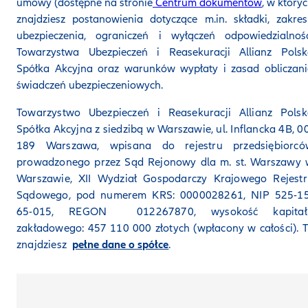
umowy (dostępne na stronie
Centrum dokumentów
, w który
znajdziesz postanowienia dotyczące m.in. składki, zakre
ubezpieczenia, ograniczeń i wyłączeń odpowiedzialnośc
Towarzystwa Ubezpieczeń i Reasekuracji Allianz Polsk
Spółka Akcyjna oraz warunków wypłaty i zasad obliczan
świadczeń ubezpieczeniowych.
Towarzystwo Ubezpieczeń i Reasekuracji Allianz Polsk
Spółka Akcyjna z siedzibą w Warszawie, ul. Inflancka 4B, 0
189 Warszawa, wpisana do rejestru przedsiębiorcó
prowadzonego przez Sąd Rejonowy dla m. st. Warszawy 
Warszawie, XII Wydział Gospodarczy Krajowego Rejestr
Sądowego, pod numerem KRS: 0000028261, NIP 525-15
65-015, REGON 012267870, wysokość kapitał
zakładowego: 457 110 000 złotych (wpłacony w całości). 
znajdziesz
pełne dane o spółce
.