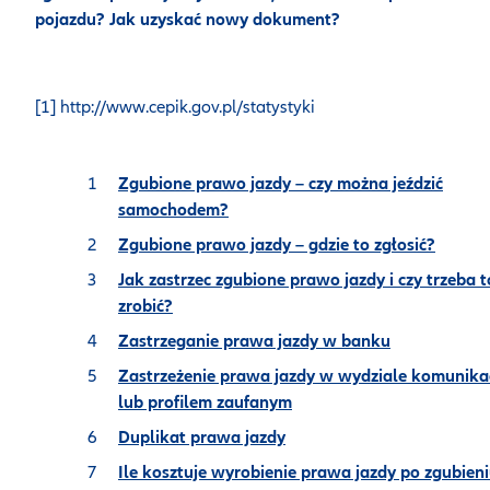
pojazdu? Jak uzyskać nowy dokument?
[1] http://www.cepik.gov.pl/statystyki
Zgubione prawo jazdy – czy można jeździć
samochodem?
Zgubione prawo jazdy – gdzie to zgłosić?
Jak zastrzec zgubione prawo jazdy i czy trzeba t
zrobić?
Zastrzeganie prawa jazdy w banku
Zastrzeżenie prawa jazdy w wydziale komunikac
lub profilem zaufanym
Duplikat prawa jazdy
Ile kosztuje wyrobienie prawa jazdy po zgubien