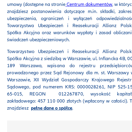
umowy (dostępne na stronie
Centrum dokumentów
, w który
znajdziesz postanowienia dotyczące m.in. składki, zakre
ubezpieczenia, ograniczeń i wyłączeń odpowiedzialnośc
Towarzystwa Ubezpieczeń i Reasekuracji Allianz Polsk
Spółka Akcyjna oraz warunków wypłaty i zasad obliczan
świadczeń ubezpieczeniowych.
Towarzystwo Ubezpieczeń i Reasekuracji Allianz Polsk
Spółka Akcyjna z siedzibą w Warszawie, ul. Inflancka 4B, 0
189 Warszawa, wpisana do rejestru przedsiębiorcó
prowadzonego przez Sąd Rejonowy dla m. st. Warszawy 
Warszawie, XII Wydział Gospodarczy Krajowego Rejestr
Sądowego, pod numerem KRS: 0000028261, NIP 525-15
65-015, REGON 012267870, wysokość kapitał
zakładowego: 457 110 000 złotych (wpłacony w całości). 
znajdziesz
pełne dane o spółce
.