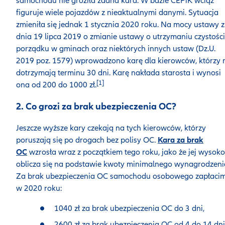
samochodu nie groziła żadna kara. W bazie CEPiK wciąż
figuruje wiele pojazdów z nieaktualnymi danymi. Sytuacja
zmieniła się jednak 1 stycznia 2020 roku. Na mocy ustawy z
dnia 19 lipca 2019 o zmianie ustawy o utrzymaniu czystości
porządku w gminach oraz niektórych innych ustaw (Dz.U.
2019 poz. 1579) wprowadzono karę dla kierowców, którzy 
dotrzymają terminu 30 dni. Karę nakłada starosta i wynosi
[1]
ona od 200 do 1000 zł.
2.
Co grozi za brak ubezpieczenia OC?
Jeszcze wyższe kary czekają na tych kierowców, którzy
poruszają się po drogach bez polisy OC.
Kara za brak
OC
wzrosła wraz z początkiem tego roku, jako że jej wysoko
oblicza się na podstawie kwoty minimalnego wynagrodzeni
Za brak ubezpieczenia OC samochodu osobowego zapłaci
w 2020 roku:
1040 zł za brak ubezpieczenia OC do 3 dni,
2600 zł za brak ubezpieczenia OC od 4 do 14 dni