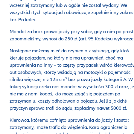
wcześniej zatrzymany lub w ogóle nie został wydany. We
wszystkich tych sytuacjach obowiązuje zupełnie inny zakres
kar. Po kolei.
Mandat za brak prawa jazdy przy sobie, gdy o nim po prost
zapomnieliśmy, wynosi do 250 zł (art. 95 Kodeksu wykrocze
Następnie możemy mieć do czynienia z sytuacją, gdy ktoś
kieruje pojazdem, na który nie ma uprawnień, choć ma
uprawnienia na inny – to częsty przypadek wśród kierowcó
aut osobowych, którzy wsiadają na motocykl o pojemności
silnika większej niż 125 cm³ bez prawa jazdy kategorii A. W
takiej sytuacji czeka nas mandat w wysokości 300 zł oraz, je
nie ma z nami kogoś, kto może zająć się pojazdem po
zatrzymaniu, koszty odholowania pojazdu. Jeśli z jakichś
przyczyn sprawa trafi do sądu, zapłacimy nawet 5000 zł.
Kierowca, któremu cofnięto uprawnienia do jazdy i został
zatrzymany, może trafić do więzienia. Kara ograniczenia