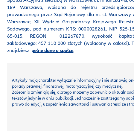
Spółka Akcyjna z siedzibą w Warszawie, ul. Inflancka 4B, 0
189 Warszawa, wpisana do rejestru przedsiębiorcó
prowadzonego przez Sąd Rejonowy dla m. st. Warszawy 
Warszawie, XII Wydział Gospodarczy Krajowego Rejestr
Sądowego, pod numerem KRS: 0000028261, NIP 525-15
65-015, REGON 012267870, wysokość kapitał
zakładowego: 457 110 000 złotych (wpłacony w całości). 
znajdziesz
pełne dane o spółce
.
Artykuły mają charakter
wyłącznie informacyjny i nie stanowią on
porady prawnej, finansowej, motoryzacyjnej czy medycznej.
Zalecenia zmieniają się, dlatego możemy zapewnić o aktualności
tekstów jedynie w dniu publikacji. Jednocześnie zastrzegamy sob
prawo do edycji, uzupełnienia zawartości i usuwania treści ze str