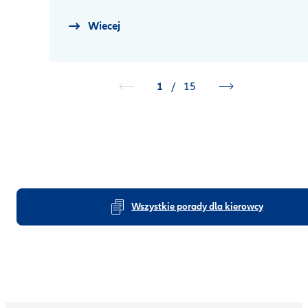
Wiecej
1
/
15
Wszystkie porady dla kierowcy