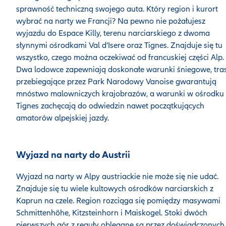
sprawność techniczną swojego auta. Który region i kurort
wybrać na narty we Francji? Na pewno nie pożałujesz
wyjazdu do Espace Killy, terenu narciarskiego z dwoma
słynnymi ośrodkami Val d’Isere oraz Tignes. Znajduje się tu
wszystko, czego można oczekiwać od francuskiej części Alp.
Dwa lodowce zapewniają doskonałe warunki śniegowe, tra
przebiegające przez Park Narodowy Vanoise gwarantują
mnóstwo malowniczych krajobrazów, a warunki w ośrodku
Tignes zachęcają do odwiedzin nawet początkujących
amatorów alpejskiej jazdy.
Wyjazd na narty do Austrii
Wyjazd na narty w Alpy austriackie nie może się nie udać.
Znajduje się tu wiele kultowych ośrodków narciarskich z
Kaprun na czele. Region rozciąga się pomiędzy masywami
Schmittenhöhe, Kitzsteinhorn i Maiskogel. Stoki dwóch
pierwszych gór z reguły oblegane są przez doświadczonych