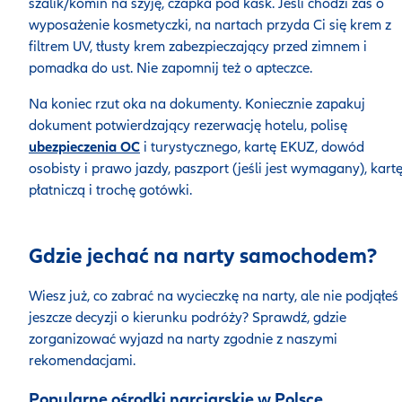
szalik/komin na szyję, czapka pod kask. Jeśli chodzi zaś o
wyposażenie kosmetyczki, na nartach przyda Ci się krem z
filtrem UV, tłusty krem zabezpieczający przed zimnem i
pomadka do ust. Nie zapomnij też o apteczce.
Na koniec rzut oka na dokumenty. Koniecznie zapakuj
dokument potwierdzający rezerwację hotelu, polisę
ubezpieczenia OC
i turystycznego, kartę EKUZ, dowód
osobisty i prawo jazdy, paszport (jeśli jest wymagany), kart
płatniczą i trochę gotówki.
Gdzie jechać na narty samochodem?
Wiesz już, co zabrać na wycieczkę na narty, ale nie podjąłeś
jeszcze decyzji o kierunku podróży? Sprawdź, gdzie
zorganizować wyjazd na narty zgodnie z naszymi
rekomendacjami.
Popularne ośrodki narciarskie w Polsce