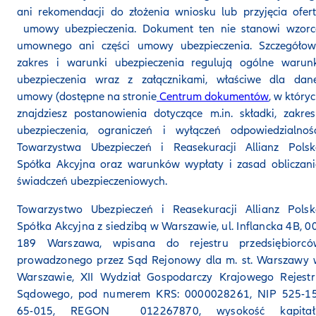
ani rekomendacji do złożenia wniosku lub przyjęcia ofer
umowy ubezpieczenia. Dokument ten nie stanowi wzorc
umownego ani części umowy ubezpieczenia. Szczegółow
zakres i warunki ubezpieczenia regulują ogólne warunk
ubezpieczenia wraz z załącznikami, właściwe dla dane
umowy (dostępne na stronie
Centrum dokumentów
, w który
znajdziesz postanowienia dotyczące m.in. składki, zakre
ubezpieczenia, ograniczeń i wyłączeń odpowiedzialnośc
Towarzystwa Ubezpieczeń i Reasekuracji Allianz Polsk
Spółka Akcyjna oraz warunków wypłaty i zasad obliczan
świadczeń ubezpieczeniowych.
Towarzystwo Ubezpieczeń i Reasekuracji Allianz Polsk
Spółka Akcyjna z siedzibą w Warszawie, ul. Inflancka 4B, 0
189 Warszawa, wpisana do rejestru przedsiębiorcó
prowadzonego przez Sąd Rejonowy dla m. st. Warszawy 
Warszawie, XII Wydział Gospodarczy Krajowego Rejestr
Sądowego, pod numerem KRS: 0000028261, NIP 525-15
65-015, REGON 012267870, wysokość kapitał