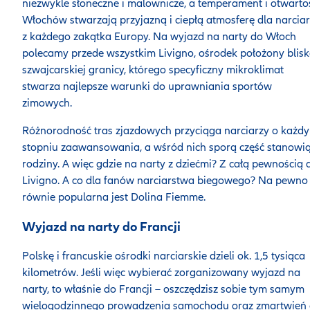
niezwykle słoneczne i malownicze, a temperament i otwarto
Włochów stwarzają przyjazną i ciepłą atmosferę dla narcia
z każdego zakątka Europy. Na wyjazd na narty do Włoch
polecamy przede wszystkim Livigno, ośrodek położony blis
szwajcarskiej granicy, którego specyficzny mikroklimat
stwarza najlepsze warunki do uprawniania sportów
zimowych.
Różnorodność tras zjazdowych przyciąga narciarzy o każd
stopniu zaawansowania, a wśród nich sporą część stanowi
rodziny. A więc gdzie na narty z dziećmi? Z całą pewnością 
Livigno. A co dla fanów narciarstwa biegowego? Na pewno
równie popularna jest Dolina Fiemme.
Wyjazd na narty do Francji
Polskę i francuskie ośrodki narciarskie dzieli ok. 1,5 tysiąca
kilometrów. Jeśli więc wybierać zorganizowany wyjazd na
narty, to właśnie do Francji – oszczędzisz sobie tym samym
wielogodzinnego prowadzenia samochodu oraz zmartwień