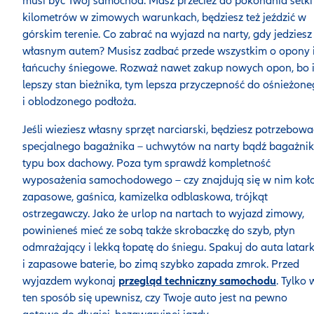
musi być Twój samochód. Masz przecież do pokonania setki
kilometrów w zimowych warunkach, będziesz też jeździć w
górskim terenie. Co zabrać na wyjazd na narty, gdy jedziesz
własnym autem? Musisz zadbać przede wszystkim o opony 
łańcuchy śniegowe. Rozważ nawet zakup nowych opon, bo 
lepszy stan bieżnika, tym lepsza przyczepność do ośnieżon
i oblodzonego podłoża.
Jeśli wieziesz własny sprzęt narciarski, będziesz potrzebowa
specjalnego bagażnika – uchwytów na narty bądź bagażni
typu box dachowy. Poza tym sprawdź kompletność
wyposażenia samochodowego – czy znajdują się w nim koł
zapasowe, gaśnica, kamizelka odblaskowa, trójkąt
ostrzegawczy. Jako że urlop na nartach to wyjazd zimowy,
powinieneś mieć ze sobą także skrobaczkę do szyb, płyn
odmrażający i lekką łopatę do śniegu. Spakuj do auta latar
i zapasowe baterie, bo zimą szybko zapada zmrok. Przed
wyjazdem wykonaj
przegląd techniczny samochodu
. Tylko 
ten sposób się upewnisz, czy Twoje auto jest na pewno