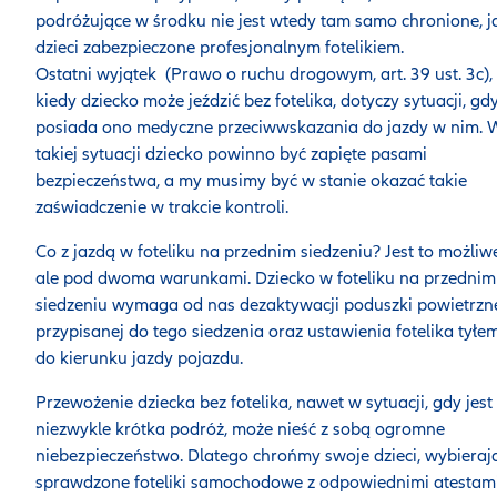
podróżujące w środku nie jest wtedy tam samo chronione, j
dzieci zabezpieczone profesjonalnym fotelikiem.
Ostatni wyjątek (Prawo o ruchu drogowym, art. 39 ust. 3c),
kiedy dziecko może jeździć bez fotelika, dotyczy sytuacji, gd
posiada ono medyczne przeciwwskazania do jazdy w nim. 
takiej sytuacji dziecko powinno być zapięte pasami
bezpieczeństwa, a my musimy być w stanie okazać takie
zaświadczenie w trakcie kontroli.
Co z jazdą w foteliku na przednim siedzeniu? Jest to możliw
ale pod dwoma warunkami. Dziecko w foteliku na przednim
siedzeniu wymaga od nas dezaktywacji poduszki powietrzn
przypisanej do tego siedzenia oraz ustawienia fotelika tyłe
do kierunku jazdy pojazdu.
Przewożenie dziecka bez fotelika, nawet w sytuacji, gdy jest
niezwykle krótka podróż, może nieść z sobą ogromne
niebezpieczeństwo. Dlatego chrońmy swoje dzieci, wybieraj
sprawdzone foteliki samochodowe z odpowiednimi atestami