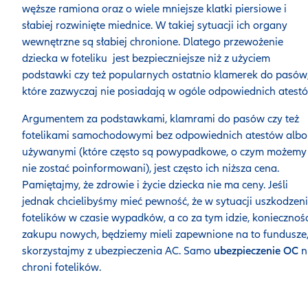
węższe ramiona oraz o wiele mniejsze klatki piersiowe i
słabiej rozwinięte miednice. W takiej sytuacji ich organy
wewnętrzne są słabiej chronione. Dlatego przewożenie
dziecka w foteliku jest bezpieczniejsze niż z użyciem
podstawki czy też popularnych ostatnio klamerek do pasów
które zazwyczaj nie posiadają w ogóle odpowiednich atest
Argumentem za podstawkami, klamrami do pasów czy też
fotelikami samochodowymi bez odpowiednich atestów albo
używanymi (które często są powypadkowe, o czym możemy
nie zostać poinformowani), jest często ich niższa cena.
Pamiętajmy, że zdrowie i życie dziecka nie ma ceny. Jeśli
jednak chcielibyśmy mieć pewność, że w sytuacji uszkodzen
fotelików w czasie wypadków, a co za tym idzie, koniecznośc
zakupu nowych, będziemy mieli zapewnione na to fundusze
skorzystajmy z ubezpieczenia AC. Samo
ubezpieczenie OC
n
chroni fotelików.