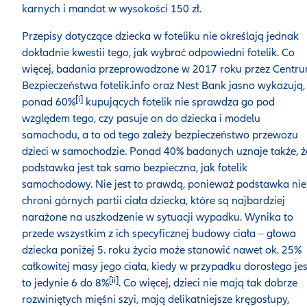
karnych i mandat w wysokości 150 zł.
Przepisy dotyczące dziecka w foteliku nie określają jednak
dokładnie kwestii tego, jak wybrać odpowiedni fotelik. Co
więcej, badania przeprowadzone w 2017 roku przez Centr
Bezpieczeństwa fotelik.info oraz Nest Bank jasno wykazują,
[i]
ponad 60%
kupujących fotelik nie sprawdza go pod
względem tego, czy pasuje on do dziecka i modelu
samochodu, a to od tego zależy bezpieczeństwo przewozu
dzieci w samochodzie. Ponad 40% badanych uznaje także, ż
podstawka jest tak samo bezpieczna, jak fotelik
samochodowy. Nie jest to prawdą, ponieważ podstawka nie
chroni górnych partii ciała dziecka, które są najbardziej
narażone na uszkodzenie w sytuacji wypadku. Wynika to
przede wszystkim z ich specyficznej budowy ciała – głowa
dziecka poniżej 5. roku życia może stanowić nawet ok. 25%
całkowitej masy jego ciała, kiedy w przypadku dorosłego jes
[ii]
to jedynie 6 do 8%
. Co więcej, dzieci nie mają tak dobrze
rozwiniętych mięśni szyi, mają delikatniejsze kręgosłupy,