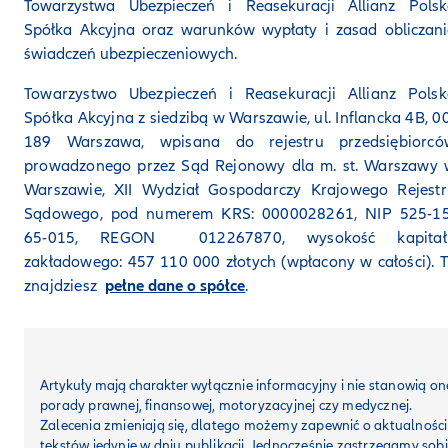
Towarzystwa Ubezpieczeń i Reasekuracji Allianz Polsk
Spółka Akcyjna oraz warunków wypłaty i zasad obliczan
świadczeń ubezpieczeniowych.
Towarzystwo Ubezpieczeń i Reasekuracji Allianz Polsk
Spółka Akcyjna z siedzibą w Warszawie, ul. Inflancka 4B, 0
189 Warszawa, wpisana do rejestru przedsiębiorcó
prowadzonego przez Sąd Rejonowy dla m. st. Warszawy 
Warszawie, XII Wydział Gospodarczy Krajowego Rejestr
Sądowego, pod numerem KRS: 0000028261, NIP 525-15
65-015, REGON 012267870, wysokość kapitał
zakładowego: 457 110 000 złotych (wpłacony w całości). 
znajdziesz
pełne dane o spółce
.
Artykuły mają charakter
wyłącznie informacyjny i nie stanowią on
porady prawnej, finansowej, motoryzacyjnej czy medycznej.
Zalecenia zmieniają się, dlatego możemy zapewnić o aktualności
tekstów jedynie w dniu publikacji. Jednocześnie zastrzegamy sob