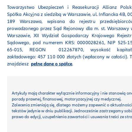
Towarzystwo Ubezpieczeń i Reasekuracji Allianz Polsk
Spółka Akcyjna z siedzibą w Warszawie, ul. Inflancka 4B, 0
189 Warszawa, wpisana do rejestru przedsiębiorcó
prowadzonego przez Sąd Rejonowy dla m. st. Warszawy 
Warszawie, XII Wydział Gospodarczy Krajowego Rejestr
Sądowego, pod numerem KRS: 0000028261, NIP 525-15
65-015, REGON 012267870, wysokość kapitał
zakładowego: 457 110 000 złotych (wpłacony w całości). 
znajdziesz
pełne dane o spółce
.
Artykuły mają charakter
wyłącznie informacyjny i nie stanowią on
porady prawnej, finansowej, motoryzacyjnej czy medycznej.
Zalecenia zmieniają się, dlatego możemy zapewnić o aktualności
tekstów jedynie w dniu publikacji. Jednocześnie zastrzegamy sob
prawo do edycji, uzupełnienia zawartości i usuwania treści ze str