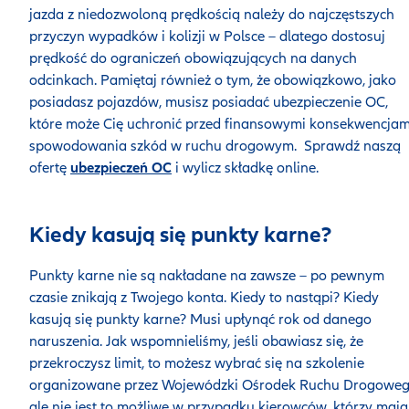
jazda z niedozwoloną prędkością należy do najczęstszych
przyczyn wypadków i kolizji w Polsce – dlatego dostosuj
prędkość do ograniczeń obowiązujących na danych
odcinkach. Pamiętaj również o tym, że obowiązkowo, jako
posiadasz pojazdów, musisz posiadać ubezpieczenie OC,
które może Cię uchronić przed finansowymi konsekwencjam
spowodowania szkód w ruchu drogowym. Sprawdź naszą
ofertę
ubezpieczeń OC
i wylicz składkę online.
Kiedy kasują się punkty karne?
Punkty karne nie są nakładane na zawsze – po pewnym
czasie znikają z Twojego konta. Kiedy to nastąpi? Kiedy
kasują się punkty karne? Musi upłynąć rok od danego
naruszenia. Jak wspomnieliśmy, jeśli obawiasz się, że
przekroczysz limit, to możesz wybrać się na szkolenie
organizowane przez Wojewódzki Ośrodek Ruchu Drogoweg
ale nie jest to możliwe w przypadku kierowców, którzy mają