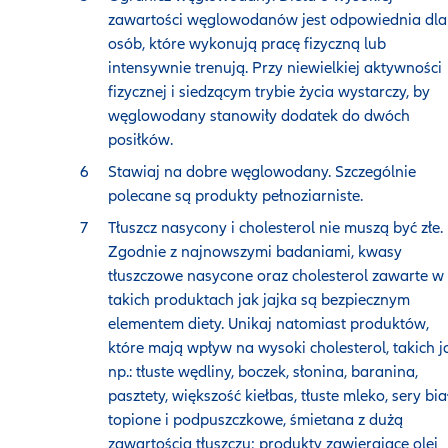
zawartości węglowodanów jest odpowiednia dla
osób, które wykonują pracę fizyczną lub
intensywnie trenują. Przy niewielkiej aktywności
fizycznej i siedzącym trybie życia wystarczy, by
węglowodany stanowiły dodatek do dwóch
posiłków.
Stawiaj na dobre węglowodany. Szczególnie
polecane są produkty pełnoziarniste.
Tłuszcz nasycony i cholesterol nie muszą być złe.
Zgodnie z najnowszymi badaniami, kwasy
tłuszczowe nasycone oraz cholesterol zawarte w
takich produktach jak jajka są bezpiecznym
elementem diety. Unikaj natomiast produktów,
które mają wpływ na wysoki cholesterol, takich j
np.: tłuste wędliny, boczek, słonina, baranina,
pasztety, większość kiełbas, tłuste mleko, sery bia
topione i podpuszczkowe, śmietana z dużą
zawartością tłuszczu; produkty zawierające olej