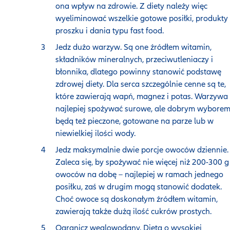
ona wpływ na zdrowie. Z diety należy więc
wyeliminować wszelkie gotowe posiłki, produkty
proszku i dania typu fast food.
Jedz dużo warzyw. Są one źródłem witamin,
składników mineralnych, przeciwutleniaczy i
błonnika, dlatego powinny stanowić podstawę
zdrowej diety. Dla serca szczególnie cenne są te,
które zawierają wapń, magnez i potas. Warzywa
najlepiej spożywać surowe, ale dobrym wybore
będą też pieczone, gotowane na parze lub w
niewielkiej ilości wody.
Jedz maksymalnie dwie porcje owoców dziennie.
Zaleca się, by spożywać nie więcej niż 200-300 g
owoców na dobę – najlepiej w ramach jednego
posiłku, zaś w drugim mogą stanowić dodatek.
Choć owoce są doskonałym źródłem witamin,
zawierają także dużą ilość cukrów prostych.
Ogranicz węglowodany. Dieta o wysokiej