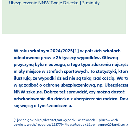
Ubezpieczenie NNW Twoje Dziecko | 3 minuty
W roku szkolnym 2024/2025
[1]
w polskich szkołach
odnotowano prawie 26 tysięcy wypadków. Główną
przyczyną była nieuwaga, a tego typu zdarzenia najczęśc
miały miejsce w strefach sportowych. To statystyki, któr
ilustrują, że wypadki dzieci nie są taką rzadkością. Wart
więc zadbać o ochronę ubezpieczeniową, np. Ubezpiecze
NNW szkolne. Dobrze też sprawdzić, czy można dostać
odszkodowanie dla dziecka z ubezpieczenia rodzica. Do
się więcej o tym świadczeniu.
[1]dane.gov.pl/pl/dataset/40,wypadki-w-szkoach-i-placowkach-
oswiatowych/resource/1237794/table?page=1&per_page=20&q=&sort=