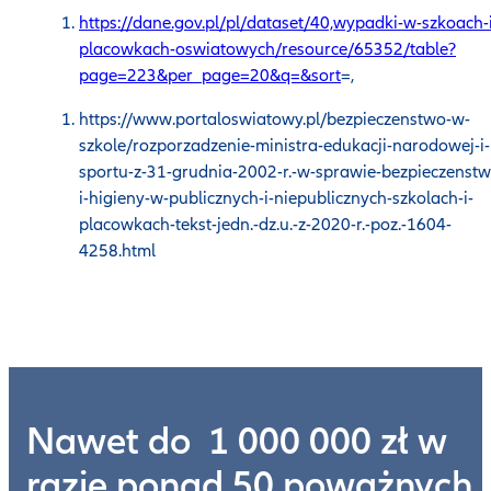
https://dane.gov.pl/pl/dataset/40,wypadki-w-szkoach-i
placowkach-oswiatowych/resource/65352/table?
page=223&per_page=20&q=&sort
=,
https://www.portaloswiatowy.pl/bezpieczenstwo-w-
szkole/rozporzadzenie-ministra-edukacji-narodowej-i-
sportu-z-31-grudnia-2002-r.-w-sprawie-bezpieczenstw
i-higieny-w-publicznych-i-niepublicznych-szkolach-i-
placowkach-tekst-jedn.-dz.u.-z-2020-r.-poz.-1604-
4258.html
Nawet do 1 000 000 zł w
razie ponad 50 poważnych