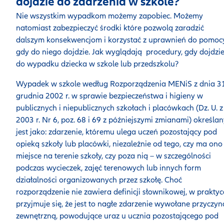
dojdzie do zdarzenia w szkole?
Nie wszystkim wypadkom możemy zapobiec. Możemy
natomiast zabezpieczyć środki które pozwolą zaradzić
dalszym konsekwencjom i korzystać z uprawnień do pomocy
gdy do niego dojdzie. Jak wyglądają procedury, gdy dojdzi
do wypadku dziecka w szkole lub przedszkolu?
Wypadek w szkole według Rozporządzenia MENiS z dnia 3
grudnia 2002 r. w sprawie bezpieczeństwa i higieny w
publicznych i niepublicznych szkołach i placówkach (Dz. U. z
2003 r. Nr 6, poz. 68 i 69 z późniejszymi zmianami) określa
jest jako: zdarzenie, któremu ulega uczeń pozostający pod
opieką szkoły lub placówki, niezależnie od tego, czy ma ono
miejsce na terenie szkoły, czy poza nią – w szczególności
podczas wycieczek, zajęć terenowych lub innych form
działalności organizowanych przez szkołę. Choć
rozporządzenie nie zawiera definicji słownikowej, w praktyc
przyjmuje się, że jest to nagłe zdarzenie wywołane przyczyn
zewnętrzną, powodujące uraz u ucznia pozostającego pod