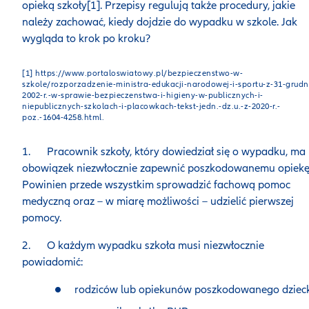
opieką szkoły[1]. Przepisy regulują także procedury, jakie
należy zachować, kiedy dojdzie do wypadku w szkole. Jak
wygląda to krok po kroku?
[1] https://www.portaloswiatowy.pl/bezpieczenstwo-w-
szkole/rozporzadzenie-ministra-edukacji-narodowej-i-sportu-z-31-grudn
2002-r.-w-sprawie-bezpieczenstwa-i-higieny-w-publicznych-i-
niepublicznych-szkolach-i-placowkach-tekst-jedn.-dz.u.-z-2020-r.-
poz.-1604-4258.html.
1. Pracownik szkoły, który dowiedział się o wypadku, ma
obowiązek niezwłocznie zapewnić poszkodowanemu opiekę
Powinien przede wszystkim sprowadzić fachową pomoc
medyczną oraz – w miarę możliwości – udzielić pierwszej
pomocy.
2. O każdym wypadku szkoła musi niezwłocznie
powiadomić:
rodziców lub opiekunów poszkodowanego dziec