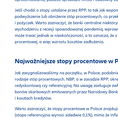
Jeśli chodzi o stopy ustalane przez RPP, to tak jak wsp
podwyższenie lub obniżenie stóp procentowych, co prze
i pożyczek. Warto zaznaczyć, że banki centralne niekt
wychodzeniu z recesji spowodowanej pandemią, wprowadz
może trwać jednak w nieskończoność, a to oznacza, że z 
procentowej, a więc wzrostu kosztów zadłużenia.
Najważniejsze stopy procentowe w P
Jak zasygnalizowaliśmy na początku, w Polsce, podobnie 
rodzaje stóp procentowych. NBP, a w zasadzie RPP, okr
redyskontową czy referencyjną. Na uwagę zasługuje zwł
bonów skarbowych emitowanych przez Narodowy Bank P
i kosztach kredytów.
Warto zaznaczyć, że stopy procentowe w Polsce znajduj
(stopa referencyjna wynosi zaledwie 0,1%), mimo że infl