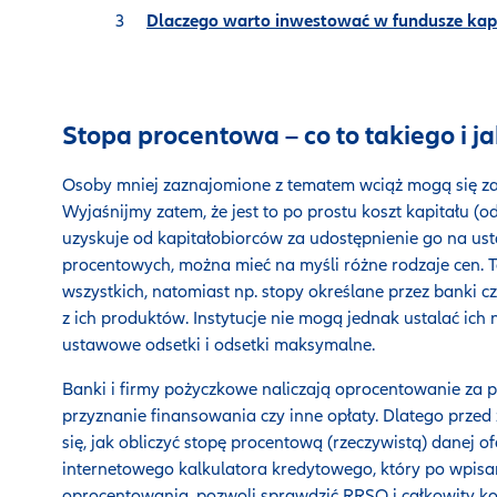
Dlaczego warto inwestować w fundusze kap
Stopa procentowa – co to takiego i ja
Osoby mniej zaznajomione z tematem wciąż mogą się zas
Wyjaśnijmy zatem, że jest to po prostu koszt kapitału (od
uzyskuje od kapitałobiorców za udostępnienie go na us
procentowych, można mieć na myśli różne rodzaje cen. 
wszystkich, natomiast np. stopy określane przez banki c
z ich produktów. Instytucje nie mogą jednak ustalać i
ustawowe odsetki i odsetki maksymalne.
Banki i firmy pożyczkowe naliczają oprocentowanie za p
przyznanie finansowania czy inne opłaty. Dlatego prze
się, jak obliczyć stopę procentową (rzeczywistą) danej o
internetowego kalkulatora kredytowego, który po wpisa
oprocentowania, pozwoli sprawdzić RRSO i całkowity ko