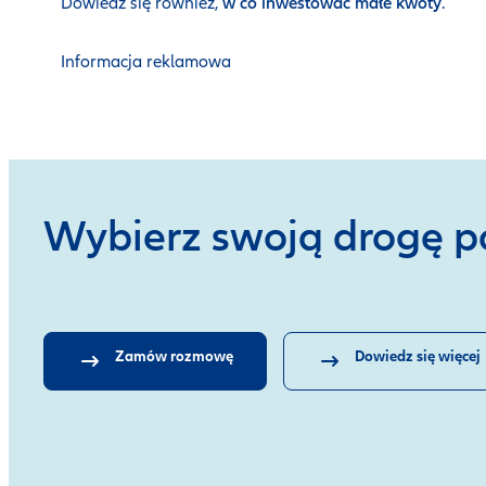
Dowiedz się również,
w co inwestować małe kwoty
.
Informacja reklamowa
Wybierz swoją drogę p
Zamów rozmowę
Dowiedz się więcej