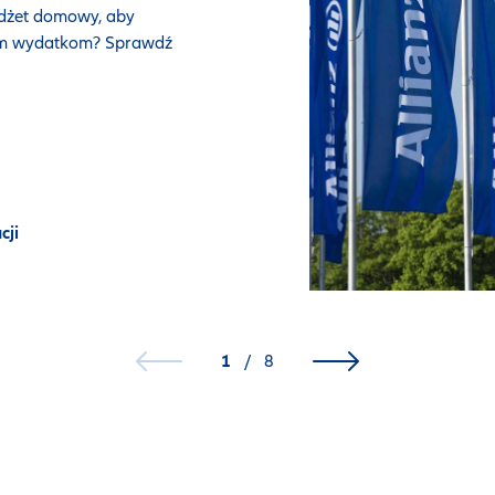
dżet domowy, aby
ym wydatkom? Sprawdź
cji
1
/
8