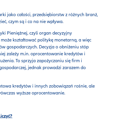
 jako całości, przedsiębiorstw z różnych branż,
ć, czym są i co na nie wpływa.
ki Pieniężnej, czyli organ decyzyjny
może kształtować politykę monetarną, a więc
tów gospodarczych. Decyzja o obniżeniu stóp
j zależy m.in. oprocentowanie kredytów i
żenia. To sprzyja zapożyczaniu się firm i
gospodarczej, jednak prowadzi zarazem do
ntowa kredytów i innych zobowiązań rośnie, ale
ą wówczas wyższe oprocentowanie.
liczyć?