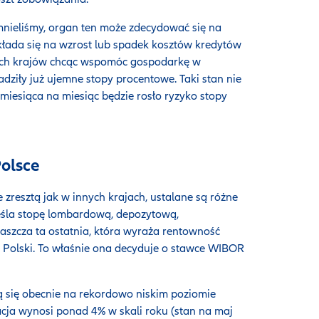
omnieliśmy, organ ten może zdecydować się na
kłada się na wzrost lub spadek kosztów kredytów
órych krajów chcąc wspomóc gospodarkę w
iły już ujemne stopy procentowe. Taki stan nie
miesiąca na miesiąc będzie rosło ryzyko stopy
olsce
zresztą jak w innych krajach, ustalane są różne
eśla stopę lombardową, depozytową,
aszcza ta ostatnia, która wyraża rentowność
olski. To właśnie ona decyduje o stawce WIBOR
ą się obecnie na rekordowo niskim poziomie
acja wynosi ponad 4% w skali roku (stan na maj