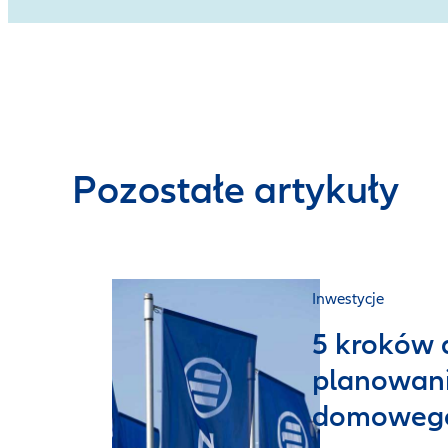
Pozostałe artykuły
Inwestycje
5 kroków 
planowani
domoweg