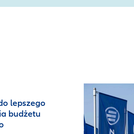
do lepszego
a budżetu
o