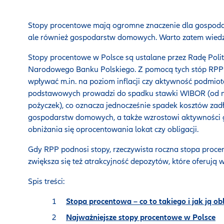
Stopy procentowe mają ogromne znaczenie dla gospodarki
ale również gospodarstw domowych. Warto zatem wiedzie
Stopy procentowe w Polsce są ustalane przez Radę Polity
Narodowego Banku Polskiego. Z pomocą tych stóp RPP 
wpływać m.in. na poziom inflacji czy aktywność podmio
podstawowych prowadzi do spadku stawki WIBOR (od nie
pożyczek), co oznacza jednocześnie spadek kosztów zadłu
gospodarstw domowych, a także wzrostowi aktywności 
obniżania się oprocentowania lokat czy obligacji.
Gdy RPP podnosi stopy, rzeczywista roczna stopa proce
zwiększa się też atrakcyjność depozytów, które oferuj
Spis treści:
Stopa procentowa – co to takiego i jak ją ob
Najważniejsze stopy procentowe w Polsce