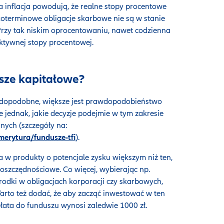
 inflacja powodują, że realne stopy procentowe
koterminowe obligacje skarbowe nie są w stanie
Przy tak niskim oprocentowaniu, nawet codzienna
ektywnej stopy procentowej.
sze kapitałowe?
awdopodobne, większe jest prawdopodobieństwo
ie jednak, jakie decyzje podejmie w tym zakresie
jnych (szczegóły na:
merytura/fundusze-tfi
).
ia w produkty o potencjale zysku większym niż ten,
oszczędnościowe. Co więcej, wybierając np.
rodki w obligacjach korporacji czy skarbowych,
arto też dodać, że aby zacząć inwestować w ten
łata do funduszu wynosi zaledwie 1000 zł.