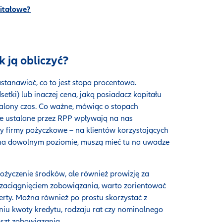
itałowe?
k ją obliczyć?
tanawiać, co to jest stopa procentowa.
setki) lub inaczej cena, jaką posiadacz kapitału
talony czas. Co ważne, mówiąc o stopach
Te ustalane przez RPP wpływają na nas
zy firmy pożyczkowe – na klientów korzystających
ch na dowolnym poziomie, muszą mieć tu na uwadze
ożyczenie środków, ale również prowizję za
d zaciągnięciem zobowiązania, warto zorientować
ferty. Można również po prostu skorzystać z
niu kwoty kredytu, rodzaju rat czy nominalnego
szt zobowiązania.