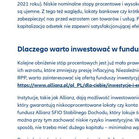
2021 roku). Niskie nominalne stopy procentowe i wysoka
są ujemne. Z tego też względu, lokaty bankowe czy krót
zabezpieczyć nas przed wzrostem cen towarów i usług. 
kapitalizacja odsetek nie zapewni satysfakcjonującej ef
Dlaczego warto inwestować w fundu
Kolejne obniżenie stóp procentowych jest już mało pr
ich wzrostu, które zmniejszy presję inflacyjną. Niezależn
RPP, warto zainteresować się ofertą funduszy inwestycy
https://www.allianz.pl/pl_PL/dla-ciebie/inwestycje-i-e
Instytucje, takie jak Allianz, dają możliwość inwestowan
który gwarantują niskooprocentowane lokaty czy konta 
fundusz Allianz SFIO Stabilnego Dochodu, który lokuje ś
można przy tym zachować niskie ryzyko inwestycyjne. W
sposób, nie trzeba mieć dużego kapitału – minimalna wp