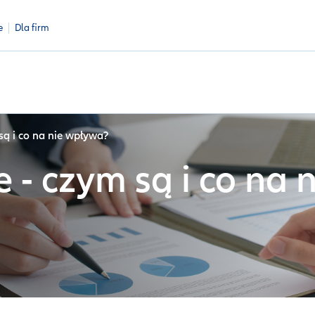
e
Dla firm
są i co na nie wpływa?
 - czym są i co na 