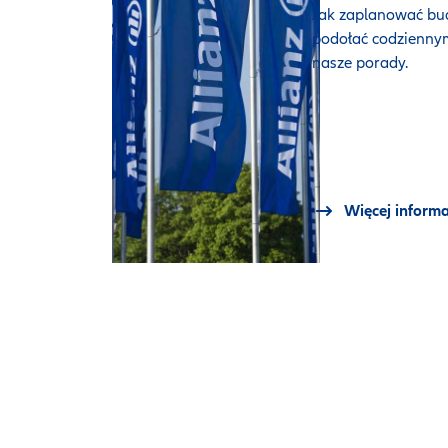
Jak zaplanować bu
podołać codzienn
nasze porady.
Więcej informa