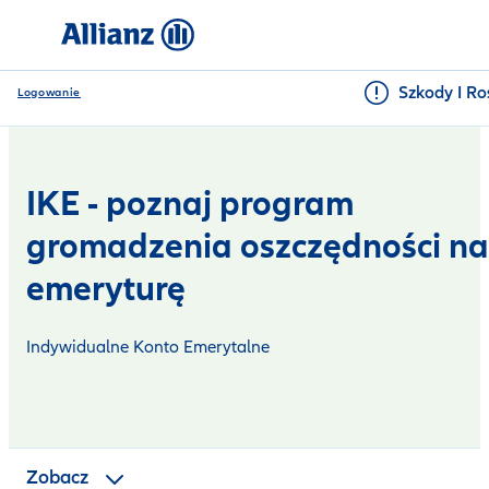
Szkody I Ro
Logowanie
IKE - poznaj program
IKE w formie ubezpieczenie
gromadzenia oszczędności na
emeryturę
Limit wpłat
Korzyści z IKE
Indywidualne Konto Emerytalne
Zalety IKE
IKE i IKZE - różnice
Zobacz
Załóż IKE i IKZE