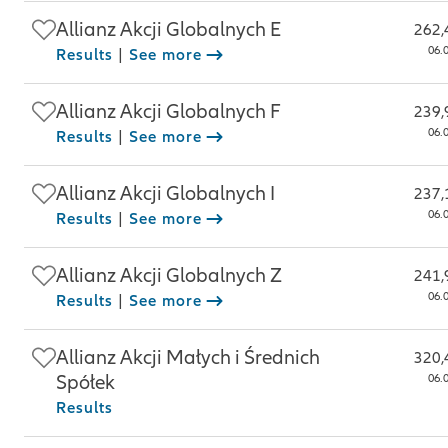
Allianz Akcji Globalnych E
262,
06.
Results
|
See more
Allianz Akcji Globalnych F
239,
06.
Results
|
See more
Allianz Akcji Globalnych I
237,
06.
Results
|
See more
Allianz Akcji Globalnych Z
241,
06.
Results
|
See more
Allianz Akcji Małych i Średnich
320,
Spółek
06.
Results