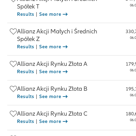
Spółek T
06.
Results
|
See more
Allianz Akcji Małych i Średnich
330,
Spółek Z
06.
Results
|
See more
Allianz Akcji Rynku Złota A
179,
06.
Results
|
See more
Allianz Akcji Rynku Złota B
195,
06.
Results
|
See more
Allianz Akcji Rynku Złota C
180,
06.
Results
|
See more