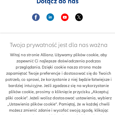
Dołącz do nas
Twoja prywatność jest dla nas ważna
Znajdź agenta Allianz. Znajdź placówkę Allianz
Witaj na stronie Allianz. Używamy plików cookie, aby
Ubezpieczenia Allianz Zofia Sus
zapewnić Ci najlepsze doświadczenia podczas
przeglądania. Dzięki cookie nasza strona może
zapamiętać Twoje preferencje i dostosować się do Twoich
potrzeb, co sprawi, że korzystanie z niej będzie łatwiejsze i
Twoje dane
bardziej intuicyjne. Jeśli zgadzasz się na wykorzystanie
plików cookie, prosimy o kliknięcie przycisku „Akceptuj
Polityka prywatności
pliki cookie”. Jeżeli wolisz dostosować ustawienia, wybierz
„Ustawienia plików cookie”. Pamiętaj, że w każdej chwili
Polityka cookies
możesz zmienić zdanie i wycofać swoją zgodę, klikając