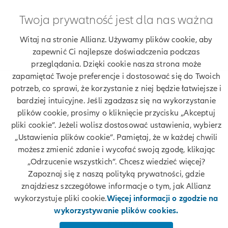
Twoja prywatność jest dla nas ważna
Znajdź agenta Allianz. Znajdź placówkę Allianz
Witaj na stronie Allianz. Używamy plików cookie, aby
Ubezpieczenia Allianz Zbigniew Pawlak
zapewnić Ci najlepsze doświadczenia podczas
przeglądania. Dzięki cookie nasza strona może
zapamiętać Twoje preferencje i dostosować się do Twoich
potrzeb, co sprawi, że korzystanie z niej będzie łatwiejsze i
bardziej intuicyjne. Jeśli zgadzasz się na wykorzystanie
Twoje dane
plików cookie, prosimy o kliknięcie przycisku „Akceptuj
pliki cookie”. Jeżeli wolisz dostosować ustawienia, wybierz
Polityka prywatności
„Ustawienia plików cookie”. Pamiętaj, że w każdej chwili
możesz zmienić zdanie i wycofać swoją zgodę, klikając
Polityka cookies
„Odrzucenie wszystkich”. Chcesz wiedzieć więcej?
Zapoznaj się z naszą polityką prywatności, gdzie
Bezpieczeństwo
znajdziesz szczegółowe informacje o tym, jak Allianz
wykorzystuje pliki cookie.
Więcej informacji o zgodzie na
Zastrzeżenia prawne
wykorzystywanie plików cookies.
Kontakt