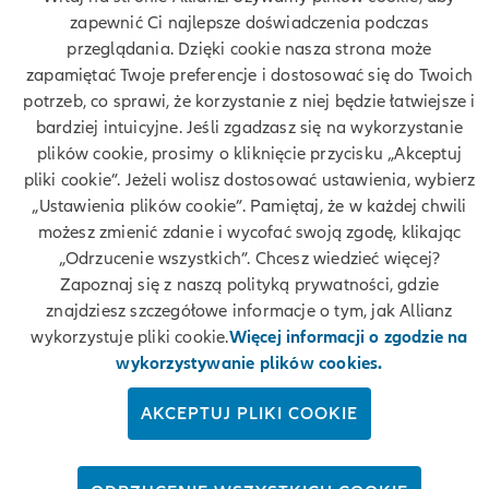
Znajdź agenta Allianz. Znajdź placówkę Allianz
zapewnić Ci najlepsze doświadczenia podczas
Allianz Biuro Terenowe w Łomży
przeglądania. Dzięki cookie nasza strona może
zapamiętać Twoje preferencje i dostosować się do Twoich
potrzeb, co sprawi, że korzystanie z niej będzie łatwiejsze i
bardziej intuicyjne. Jeśli zgadzasz się na wykorzystanie
Twoje dane
plików cookie, prosimy o kliknięcie przycisku „Akceptuj
pliki cookie”. Jeżeli wolisz dostosować ustawienia, wybierz
Polityka prywatności
„Ustawienia plików cookie”. Pamiętaj, że w każdej chwili
możesz zmienić zdanie i wycofać swoją zgodę, klikając
Polityka cookies
„Odrzucenie wszystkich”. Chcesz wiedzieć więcej?
Zapoznaj się z naszą polityką prywatności, gdzie
Bezpieczeństwo
znajdziesz szczegółowe informacje o tym, jak Allianz
wykorzystuje pliki cookie.
Więcej informacji o zgodzie na
Zastrzeżenia prawne
wykorzystywanie plików cookies.
Kontakt
AKCEPTUJ PLIKI COOKIE
© Allianz 2026