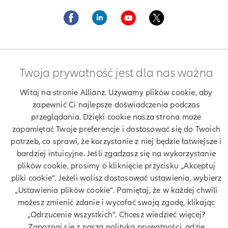
Twoja prywatność jest dla nas ważna
Znajdź agenta Allianz. Znajdź placówkę Allianz
Witaj na stronie Allianz. Używamy plików cookie, aby
Ubezpieczenia Allianz Tomasz Duda
zapewnić Ci najlepsze doświadczenia podczas
przeglądania. Dzięki cookie nasza strona może
zapamiętać Twoje preferencje i dostosować się do Twoich
potrzeb, co sprawi, że korzystanie z niej będzie łatwiejsze i
Twoje dane
bardziej intuicyjne. Jeśli zgadzasz się na wykorzystanie
plików cookie, prosimy o kliknięcie przycisku „Akceptuj
Polityka prywatności
pliki cookie”. Jeżeli wolisz dostosować ustawienia, wybierz
„Ustawienia plików cookie”. Pamiętaj, że w każdej chwili
Polityka cookies
możesz zmienić zdanie i wycofać swoją zgodę, klikając
„Odrzucenie wszystkich”. Chcesz wiedzieć więcej?
Bezpieczeństwo
Zapoznaj się z naszą polityką prywatności, gdzie